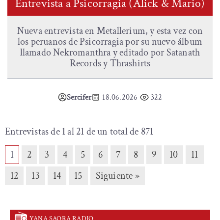
Entrevista a Psicorragia (Alick & Mario)
Nueva entrevista en Metallerium, y esta vez con
los peruanos de Psicorragia por su nuevo álbum
llamado Nekromanthra y editado por Satanath
Records y Thrashirts
Sercifer
18.06.2026
322
Entrevistas de 1 al 21 de un total de 871
1
2
3
4
5
6
7
8
9
10
11
12
13
14
15
Siguiente »
YANA SAQRA RADIO