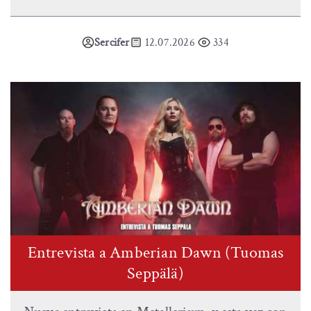
Sercifer
12.07.2026
334
Entrevista a Amberian Dawn (Tuomas
Seppälä)