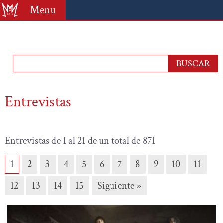
Menu
Entrevistas
Entrevistas de 1 al 21 de un total de 871
1
2
3
4
5
6
7
8
9
10
11
12
13
14
15
Siguiente »