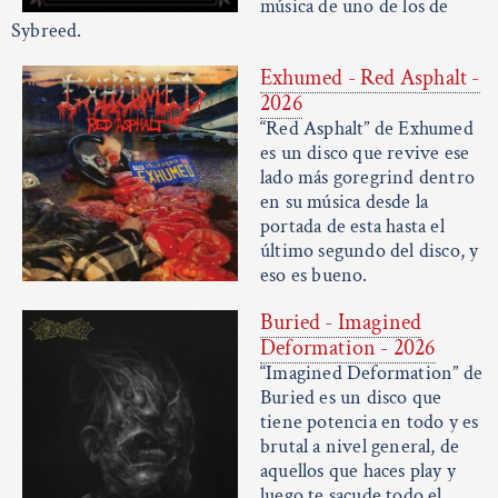
música de uno de los de
Sybreed.
Exhumed - Red Asphalt -
2026
“Red Asphalt” de Exhumed
es un disco que revive ese
lado más goregrind dentro
en su música desde la
portada de esta hasta el
último segundo del disco, y
eso es bueno.
Buried - Imagined
Deformation - 2026
“Imagined Deformation” de
Buried es un disco que
tiene potencia en todo y es
brutal a nivel general, de
aquellos que haces play y
luego te sacude todo el