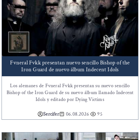
Fvneral Fvkk presentan nuevo sencillo Bishop of the
Iron Guard de nuevo álbum Indecent Idols
Los alemanes de Fvneral Fvkk presentan su nuevo sencillo
Bishop of the Iron Guard de su nuevo álbum llamado Indecent
Idols y editado por Dying Victims
Sercifer
06.08.2026
95