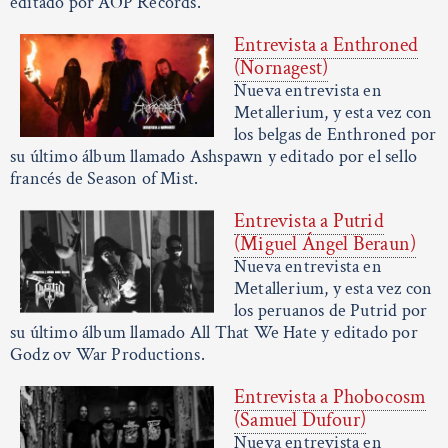
editado por AOP Records.
Entrevista a Enthroned
(Nornagest)
Nueva entrevista en
Metallerium, y esta vez con
los belgas de Enthroned por
su último álbum llamado Ashspawn y editado por el sello
francés de Season of Mist.
Entrevista a Putrid
(Miguel Ángel Beraun)
Nueva entrevista en
Metallerium, y esta vez con
los peruanos de Putrid por
su último álbum llamado All That We Hate y editado por
Godz ov War Productions.
Entrevista a Phobocosm
(Samuel Dufour)
Nueva entrevista en