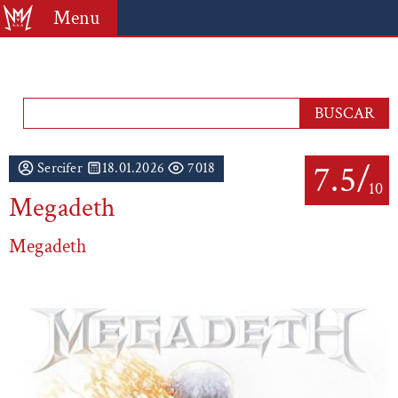
Menu
7.5/
Sercifer
18.01.2026
7018
10
Megadeth
Megadeth