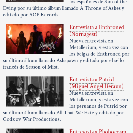
los españoles de Sun of the
Dying por su último álbum llamado A Throne of Ashes y
editado por AOP Records.
Entrevista a Enthroned
(Nornagest)
Nueva entrevista en
Metallerium, y esta vez con
los belgas de Enthroned por
su último álbum llamado Ashspawn y editado por el sello
francés de Season of Mist.
Entrevista a Putrid
(Miguel Ángel Beraun)
Nueva entrevista en
Metallerium, y esta vez con
los peruanos de Putrid por
su último álbum llamado All That We Hate y editado por
Godz ov War Productions.
Entrevista a Phobocosm