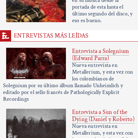
en su música desde la
portada de esta hasta el
último segundo del disco, y
eso es bueno.
ENTREVISTAS MÁS LEÍDAS
Entrevista a Solegnium
(Edward Parra)
Nueva entrevista en
Metallerium, y esta vez con
los colombianos de
Solegnium por su último álbum llamado Unheimlich y
editado por el sello francés de Pathologically Explicit
Recordings
Entrevista a Sun of the
Dying (Daniel y Roberto)
Nueva entrevista en
Metallerium, y esta vez con