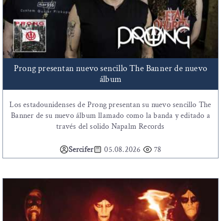
Prong presentan nuevo sencillo The Banner de nuevo
álbum
Los estadounidenses de Prong presentan su nuevo sencillo The
Banner de su nuevo álbum llamado como la banda y editado a
través del solido Napalm Records
Sercifer
05.08.2026
78