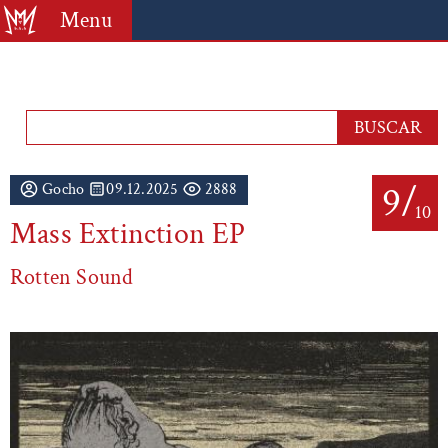
Menu
9/
Gocho
09.12.2025
2888
10
Mass Extinction EP
Rotten Sound