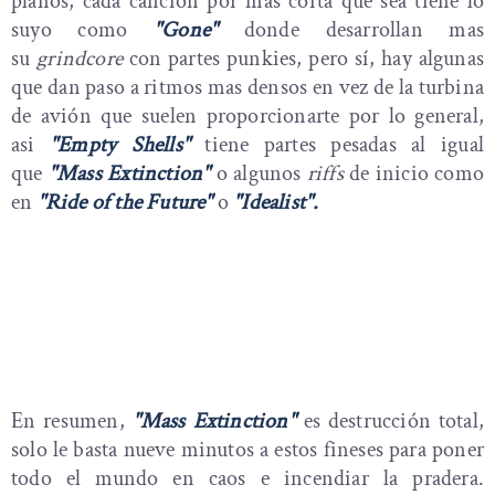
planos, cada canción por mas corta que sea tiene lo
suyo como
"Gone"
donde desarrollan mas
su
grindcore
con partes punkies, pero sí, hay algunas
que dan paso a ritmos mas densos en vez de la turbina
de avión que suelen proporcionarte por lo general,
asi
"Empty Shells"
tiene partes pesadas al igual
que
"Mass Extinction"
o algunos
riffs
de inicio como
en
"Ride of the Future"
o
"Idealist".
En resumen,
"Mass Extinction"
es destrucción total,
solo le basta nueve minutos a estos fineses para poner
todo el mundo en caos e incendiar la pradera.