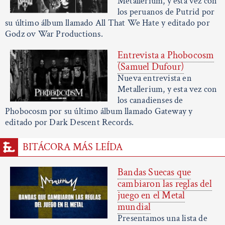
Metallerium, y esta vez con
los peruanos de Putrid por
su último álbum llamado All That We Hate y editado por
Godz ov War Productions.
Entrevista a Phobocosm
(Samuel Dufour)
Nueva entrevista en
Metallerium, y esta vez con
los canadienses de
Phobocosm por su último álbum llamado Gateway y
editado por Dark Descent Records.
BITÁCORA MÁS LEÍDA
Bandas Suecas que
cambiaron las reglas del
juego en el Metal
mundial
Presentamos una lista de