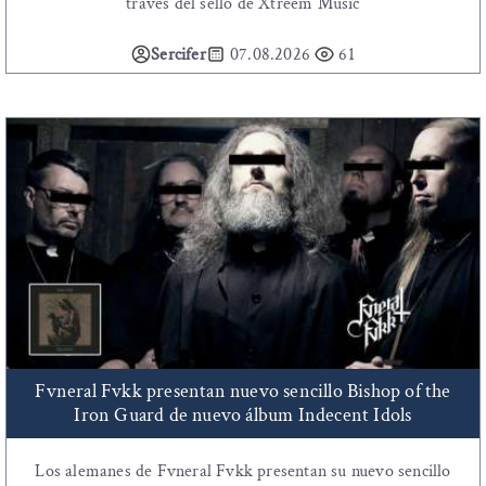
través del sello de Xtreem Music
Sercifer
07.08.2026
61
Fvneral Fvkk presentan nuevo sencillo Bishop of the
Iron Guard de nuevo álbum Indecent Idols
Los alemanes de Fvneral Fvkk presentan su nuevo sencillo