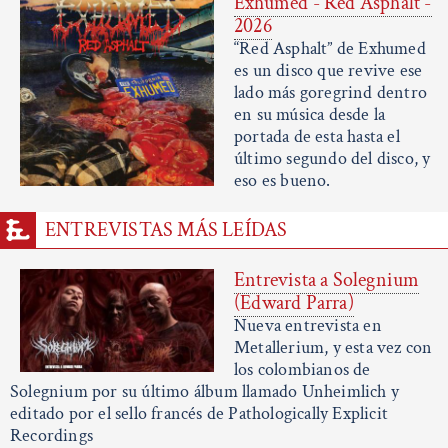
Exhumed - Red Asphalt -
2026
“Red Asphalt” de Exhumed
es un disco que revive ese
lado más goregrind dentro
en su música desde la
portada de esta hasta el
último segundo del disco, y
eso es bueno.
ENTREVISTAS MÁS LEÍDAS
Entrevista a Solegnium
(Edward Parra)
Nueva entrevista en
Metallerium, y esta vez con
los colombianos de
Solegnium por su último álbum llamado Unheimlich y
editado por el sello francés de Pathologically Explicit
Recordings