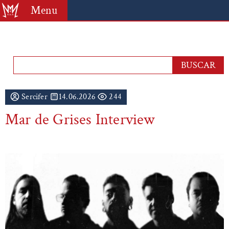
Menu
Sercifer
14.06.2026
244
Mar de Grises Interview