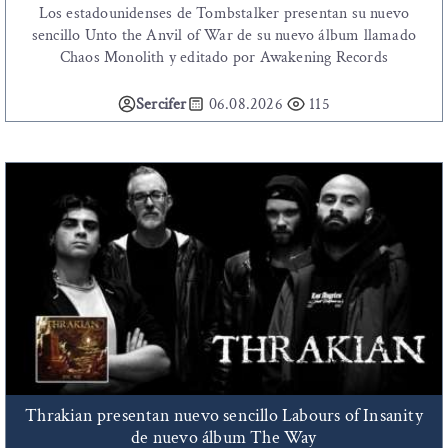
Los estadounidenses de Tombstalker presentan su nuevo
sencillo Unto the Anvil of War de su nuevo álbum llamado
Chaos Monolith y editado por Awakening Records
Sercifer
06.08.2026
115
Thrakian presentan nuevo sencillo Labours of Insanity
de nuevo álbum The Way