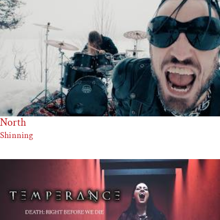
North
Shinning