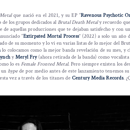
11. Sinking into Catatonic Reality
 Metal
que nació en el 2021, y su EP “
Ravenous Psychotic On
ro de los grupos dedicados al
Brutal Death Metal
y recuerdo qu
 de aquellas producciones que te dejaban satisfecho y con u
anunciado “
Extirpated Mortal Process
” (2022) a solo un año 
o de su momento y lo vi en varias listas de lo mejor del Bru
m
lo colocamos como la mejor banda revelación de su mes, y c
Lynch
y
Meryl Fry
(ahora retirada de la banda) como vocalista 
como lo es
Female Fronted Metal
. Pero siempre existen los de
n un
hype
de por medio antes de este lanzamiento tenemos su
 esta vez a través de los titanes de
Century Media Records
. ¿