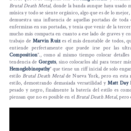
Brutal Death Metal
, donde la banda aunque haya usado m
música y todo se siente orgánico, algo que es de lo mejor
demuestra una influencia de aquellas portadas de toda
enfermizas en sus portadas, y tenia que venir de la terce
mucho más compacta en cuanto a ese lado de graves y con
trabajo de
Marvin Ruiz
es el más denotable de todos, que
entiende perfectamente que puede irse por las ult
Composition
”., como al mismo tiempo colocar detalles
tendencia de
Gorguts
, sino colocarlos ahí para tener má
Hemoglobinopathy
” que tiene un riff inicial de solo eng
estilo
Brutal Death Metal
de Nueva York, pero en esta m
estilo, demostrando demasiada versatilidad y
Matt Day
h
pesado y negro, finalmente la batería del estilo es co
piensan que no es posible en el
Brutal Death Metal
, pero