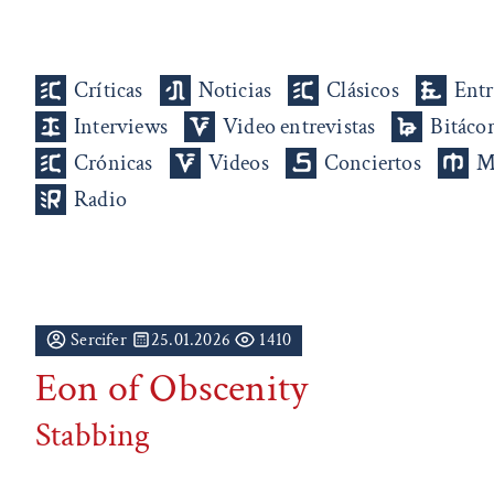
Críticas
Noticias
Clásicos
Entr
Interviews
Video entrevistas
Bitáco
Crónicas
Videos
Conciertos
M
Radio
Sercifer
25.01.2026
1410
Eon of Obscenity
Stabbing