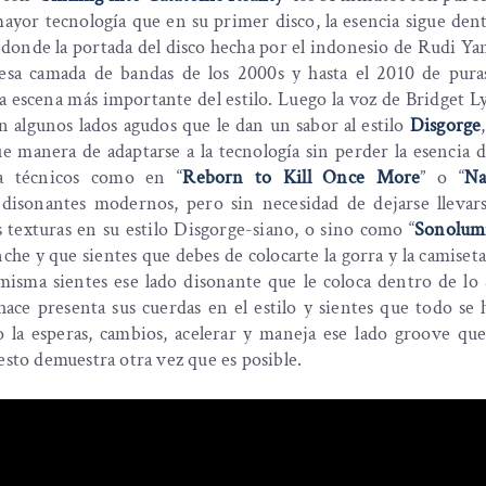
ayor tecnología que en su primer disco, la esencia sigue den
, donde la portada del disco hecha por el indonesio de Rudi Ya
 esa camada de bandas de los 2000s y hasta el 2010 de pura
ra escena más importante del estilo. Luego la voz de Bridget L
 algunos lados agudos que le dan un sabor al estilo
Disgorge
 manera de adaptarse a la tecnología sin perder la esencia de
ra técnicos como en “
Reborn to Kill Once More
” o “
Na
 disonantes modernos, pero sin necesidad de dejarse llevars
s texturas en su estilo Disgorge-siano, o sino como “
Sonolum
anche y que sientes que debes de colocarte la gorra y la camiseta
isma sientes ese lado disonante que le coloca dentro de lo 
ace presenta sus cuerdas en el estilo y sientes que todo se
mo la esperas, cambios, acelerar y maneja ese lado groove q
 esto demuestra otra vez que es posible.