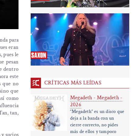
anda para
pues eran
, pues le
que pesan
ue dentro
hora este
CRÍTICAS MÁS LEÍDAS
s que no
 sino que
Megadeth - Megadeth -
así como
2026
nfluencia
“Megadeth” es un disco que
Tan, tan,
deja a la banda con un
cierre correcto, no pides
más de ellos y tampoco
 y sucios