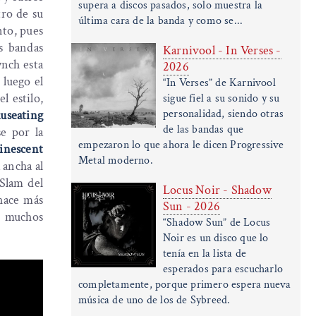
supera a discos pasados, solo muestra la
tro de su
última cara de la banda y como se...
nto, pues
s bandas
Karnivool - In Verses -
ynch esta
2026
, luego el
“In Verses” de Karnivool
l estilo,
sigue fiel a su sonido y su
personalidad, siendo otras
useating
de las bandas que
e por la
empezaron lo que ahora le dicen Progressive
inescent
Metal moderno.
 ancha al
Slam del
Locus Noir - Shadow
 hace más
Sun - 2026
ue muchos
“Shadow Sun” de Locus
Noir es un disco que lo
tenía en la lista de
esperados para escucharlo
completamente, porque primero espera nueva
música de uno de los de Sybreed.