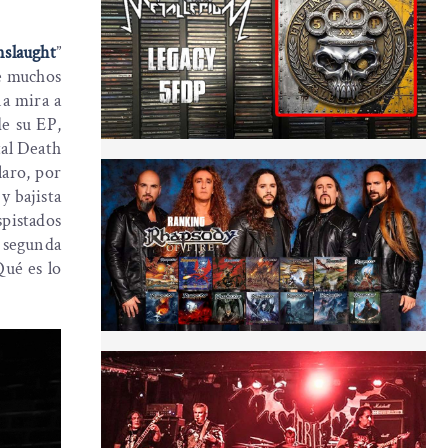
slaught
”
e muchos
na mira a
de su EP,
tal Death
laro, por
y bajista
spistados
 segunda
Qué es lo