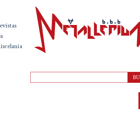
evistas
ra
iscelania