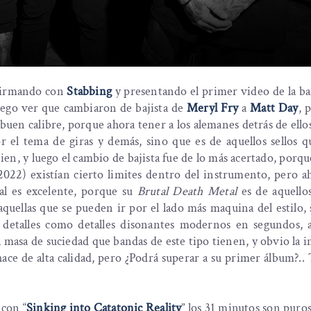
irmando con
Stabbing
y presentando el primer video de la b
luego ver que cambiaron de bajista de
Meryl Fry
a
Matt Day
, 
uen calibre, porque ahora tener a los alemanes detrás de ellos
r el tema de giras y demás, sino que es de aquellos sellos 
ien, y luego el cambio de bajista fue de lo más acertado, porq
(2022) existían cierto limites dentro del instrumento, pero a
ual es excelente, porque su
Brutal Death Metal
es de aquello
aquellas que se pueden ir por el lado más maquina del estilo,
 detalles como detalles disonantes modernos en segundos, 
 masa de suciedad que bandas de este tipo tienen, y obvio la i
ce de alta calidad, pero ¿Podrá superar a su primer álbum?.. 
 con “
Sinking into Catatonic Reality
” los 31 minutos son puros