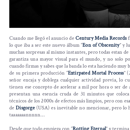
Cuando me llegó el anuncio de
Century Media Records
f
lo que iba a ser este nuevo álbum “
Eon of Obscenity
” y 
muchas sorpresas al mismo instantes, pero todas estan de b
garantiza una mayor visual para el mundo, y no solo po
cuando firmas y sabes que la banda lo esta haciendo muy b
de su primera producción “
Extirpated Mortal Process
” 
señor encaja y doblega cualquier actividad previa, lo c
tienen ese concepto de acelerar a mil por hora o ser de 
presentan una esencia cruda de 31 minutos que coloca
técnicos de los 2000s de efectos más limpios, pero con esa
de
Disgorge
(USA) es inevitable no mencionar, pero lo ha
taaaaaaannnnn…
Desde que todo empieza con “
Rotting Eternal
” y termina