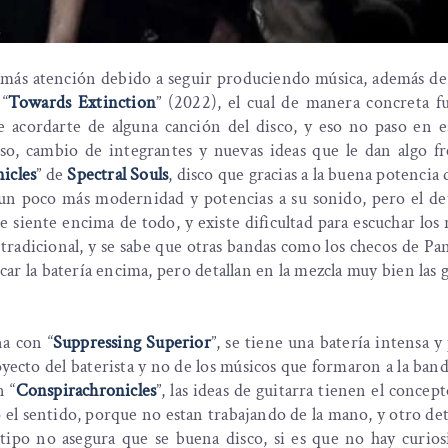
ás atención debido a seguir produciendo música, además de l
“
Towards Extinction
” (2022), el cual de manera concreta 
 acordarte de alguna canción del disco, y eso no paso en es
so, cambio de integrantes y nuevas ideas que le dan algo fr
icles
” de
Spectral Souls
, disco que gracias a la buena potencia 
un poco más modernidad y potencias a su sonido, pero el det
se siente encima de todo, y existe dificultad para escuchar los r
 tradicional, y se sabe que otras bandas como los checos de P
ar la batería encima, pero detallan en la mezcla muy bien las g
na con “
Suppressing Superior
”, se tiene una batería intensa y
oyecto del baterista y no de los músicos que formaron a la band
n “
Conspirachronicles
”, las ideas de guitarra tienen el concep
 el sentido, porque no estan trabajando de la mano, y otro det
r tipo no asegura que se buena disco, si es que no hay curio