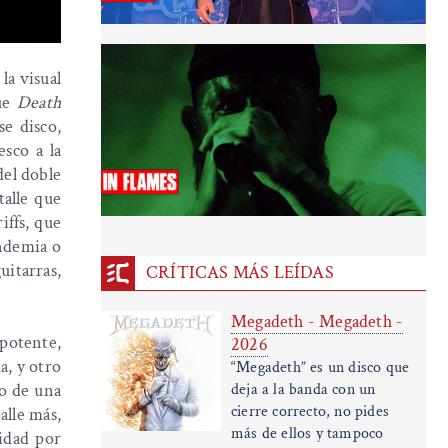
a visual
fue
Death
e disco,
esco a la
del doble
alle que
iffs, que
andemia o
uitarras,
CRÍTICAS MÁS LEÍDAS
Megadeth - Megadeth -
 potente,
2026
a, y otro
“Megadeth” es un disco que
to de una
deja a la banda con un
cierre correcto, no pides
alle más,
más de ellos y tampoco
sidad por