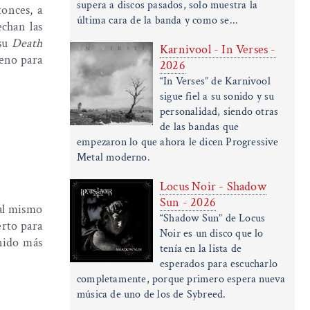
supera a discos pasados, solo muestra la
tonces, a
última cara de la banda y como se...
echan las
 su
Death
Karnivool - In Verses -
ueno para
2026
“In Verses” de Karnivool
sigue fiel a su sonido y su
personalidad, siendo otras
de las bandas que
empezaron lo que ahora le dicen Progressive
Metal moderno.
Locus Noir - Shadow
Sun - 2026
 al mismo
“Shadow Sun” de Locus
erto para
Noir es un disco que lo
onido más
tenía en la lista de
esperados para escucharlo
completamente, porque primero espera nueva
música de uno de los de Sybreed.