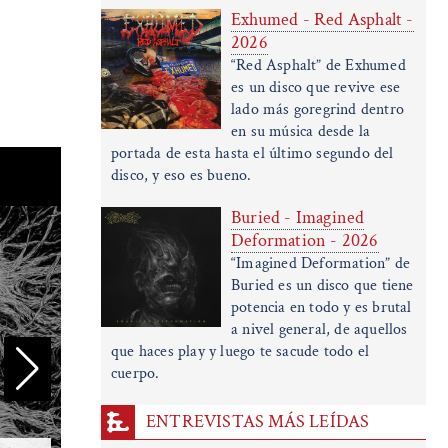
Exhumed - Red Asphalt -
2026
“Red Asphalt” de Exhumed
es un disco que revive ese
lado más goregrind dentro
en su música desde la
portada de esta hasta el último segundo del
disco, y eso es bueno.
Buried - Imagined
Deformation - 2026
“Imagined Deformation” de
Buried es un disco que tiene
potencia en todo y es brutal
a nivel general, de aquellos
que haces play y luego te sacude todo el
cuerpo.
ENTREVISTAS MÁS LEÍDAS
In
Sallow Moth - Hydrophilous