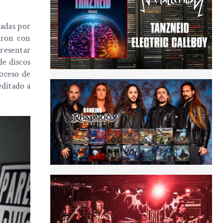
madas por
aron con
presentar
de discos
roceso de
editado a