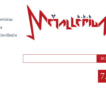
evistas
ra
iscelania
7