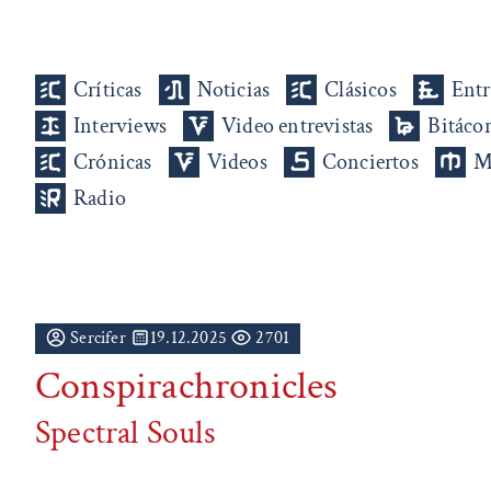
Críticas
Noticias
Clásicos
Entr
Interviews
Video entrevistas
Bitáco
Crónicas
Videos
Conciertos
M
Radio
Sercifer
19.12.2025
2701
Conspirachronicles
Spectral Souls