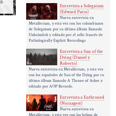
Brood - 2026
Rippe
Entrevista a Solegnium
(Progressive Death Metal)
(De
(Edward Parra)
Nueva entrevista en
Metallerium, y esta vez con los colombianos
de Solegnium por su último álbum llamado
Unheimlich y editado por el sello francés de
Pathologically Explicit Recordings
Entrevista a Sun of the
Dying (Daniel y
Roberto)
Nueva entrevista en Metallerium, y esta vez
con los españoles de Sun of the Dying por su
último álbum llamado A Throne of Ashes y
editado por AOP Records.
Entrevista a Enthroned
(Nornagest)
Nueva entrevista en
Metallerium, y esta vez con los belgas de