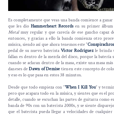
Es completamente que veas una banda comience a ganar m
que les dio
Hammerheart Records
en su primer álbum 
Metal
muy regular y que carecía de ese gancho capaz de
entonces, y gracias a ello la banda comienza otro proce
música, siendo así que ahora tenemos este “
Conspirachron
pedal de su nuevo baterista
Victor Rodriguez
le brinda 
fallan es dentro de la mezcla del disco, porque la batería 
cuando se aclaran dentro de la masa, existe una masa más
daneses de
Dawn of Demise
tienen este concepto de coloc
y eso es lo que pasa en estos 38 minutos.
Desde que todo empieza con “
When I Kill You
” y termi
pero que acapara todo en la música, y sientes que es el pr
detalle, cuando se escuchan las partes de guitarra como e
banda de 90s con un baterista 2000s, y se siente disparejo
que el baterista pueda llegar a velocidades de cualquie