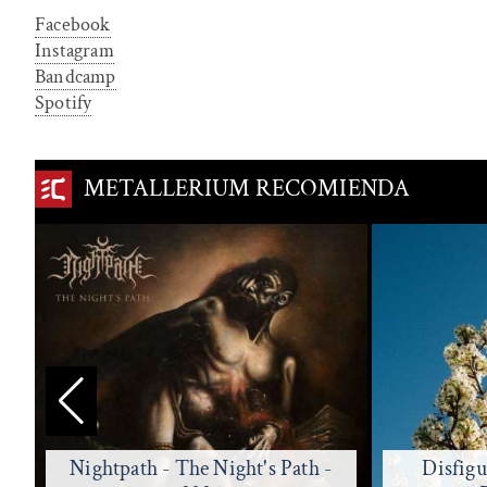
Facebook
Instagram
Bandcamp
Spotify
METALLERIUM RECOMIENDA
Disfiguring The Goddess -