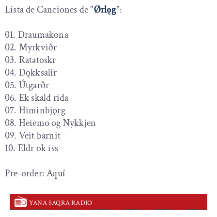
Lista de Canciones de "
Ørlǫg
":
01. Draumakona
02. Myrkviðr
03. Ratatoskr
04. Dǫkksalir
05. Útgarðr
06. Ek skald rida
07. Himinbjǫrg
08. Heiemo og Nykkjen
09. Veit barnit
10. Eldr ok iss
Pre-order:
Aquí
YANA SAQRA RADIO