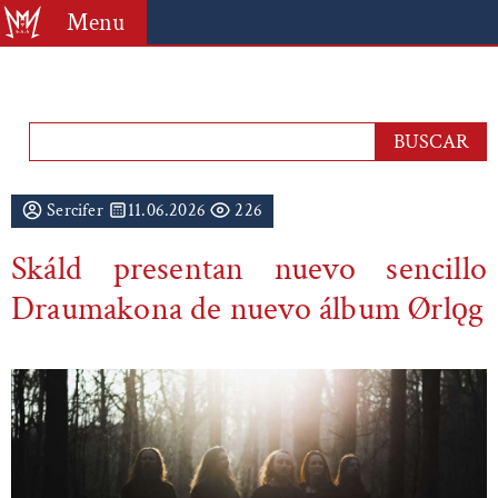
Menu
Sercifer
11.06.2026
226
Skáld presentan nuevo sencillo
Draumakona de nuevo álbum Ørlǫg