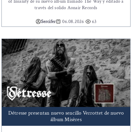
of Insanity de su nuevo álbum llamado The Way y editado a
través del solido Aonair Records
Sercifer
06.08.2026
63
Détresse presentan nuevo sencillo Verrottet de nuevo
álbum Misères