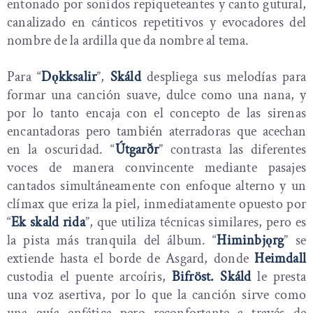
entonado por sonidos repiqueteantes y canto gutural,
canalizado en cánticos repetitivos y evocadores del
nombre de la ardilla que da nombre al tema.
Para “
Dǫkksalir
”,
Skáld
despliega sus melodías para
formar una canción suave, dulce como una nana, y
por lo tanto encaja con el concepto de las sirenas
encantadoras pero también aterradoras que acechan
en la oscuridad. “
Útgarðr
” contrasta las diferentes
voces de manera convincente mediante pasajes
cantados simultáneamente con enfoque alterno y un
clímax que eriza la piel, inmediatamente opuesto por
“
Ek skald rida
”, que utiliza técnicas similares, pero es
la pista más tranquila del álbum. “
Himinbjǫrg
” se
extiende hasta el borde de Asgard, donde
Heimdall
custodia el puente arcoíris,
Bifröst. Skáld
le presta
una voz asertiva, por lo que la canción sirve como