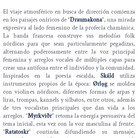
El viaje atmosférico en busca de dirección comienza
en los paisajes oníricos de “
Draumakona
”, una mirada
expresiva al lado femenino de la profecía chamánica.
La banda francesa construye sus melodías folk
nórdicas para que sean particularmente pegadizas,
alternando poderosamente entre la voz principal
femenina y arreglos vocales de múltiples capas para
crear una antífona entre el individuo y la comunidad.
Inspirados en la poesía escalda,
Skáld
utiliza
instrumentos propios de la época:
Ørlǫg
se moldea
con violines nórdicos, diferentes formas de arpas y
liras, trompas, kannels y silbatos, entre otros, además
de tres vocalistas principales que dan vida a los
arreglos. “
Myrkviðr
” retoma la energía persuasiva del
tema inicial, esta vez con la voz masculina al frente.
“
Ratatoskr
” continúa difundiendo su mensaje,