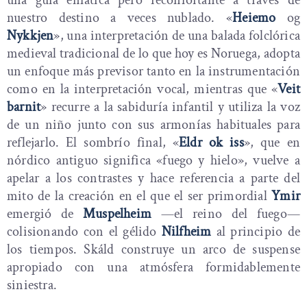
una guía enfática pero reconfortante a través de
nuestro destino a veces nublado. «
Heiemo
og
Nykkjen
», una interpretación de una balada folclórica
medieval tradicional de lo que hoy es Noruega, adopta
un enfoque más previsor tanto en la instrumentación
como en la interpretación vocal, mientras que «
Veit
barnit
» recurre a la sabiduría infantil y utiliza la voz
de un niño junto con sus armonías habituales para
reflejarlo. El sombrío final, «
Eldr ok iss
», que en
nórdico antiguo significa «fuego y hielo», vuelve a
apelar a los contrastes y hace referencia a parte del
mito de la creación en el que el ser primordial
Ymir
emergió de
Muspelheim
—el reino del fuego—
colisionando con el gélido
Nilfheim
al principio de
los tiempos. Skáld construye un arco de suspense
apropiado con una atmósfera formidablemente
siniestra.