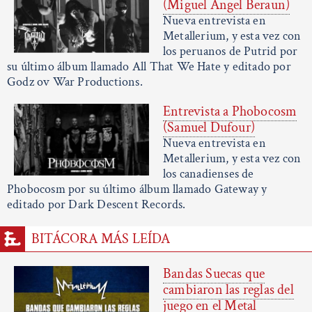
(Miguel Ángel Beraun)
Nueva entrevista en
Metallerium, y esta vez con
los peruanos de Putrid por
su último álbum llamado All That We Hate y editado por
Godz ov War Productions.
Entrevista a Phobocosm
(Samuel Dufour)
Nueva entrevista en
Metallerium, y esta vez con
los canadienses de
Phobocosm por su último álbum llamado Gateway y
editado por Dark Descent Records.
BITÁCORA MÁS LEÍDA
Bandas Suecas que
cambiaron las reglas del
juego en el Metal