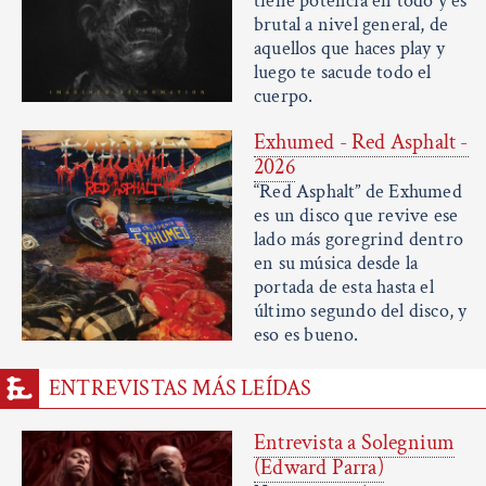
tiene potencia en todo y es
brutal a nivel general, de
aquellos que haces play y
luego te sacude todo el
cuerpo.
Exhumed - Red Asphalt -
2026
“Red Asphalt” de Exhumed
es un disco que revive ese
lado más goregrind dentro
en su música desde la
portada de esta hasta el
último segundo del disco, y
eso es bueno.
ENTREVISTAS MÁS LEÍDAS
Entrevista a Solegnium
(Edward Parra)