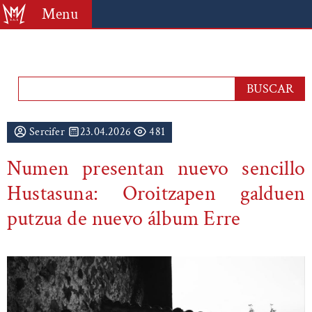
Menu
Sercifer
23.04.2026
481
Numen presentan nuevo sencillo
Hustasuna: Oroitzapen galduen
putzua de nuevo álbum Erre