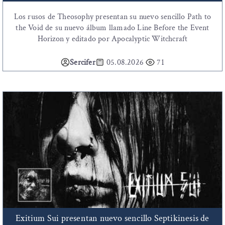
Los rusos de Theosophy presentan su nuevo sencillo Path to
the Void de su nuevo álbum llamado Line Before the Event
Horizon y editado por Apocalyptic Witchcraft
Sercifer
05.08.2026
71
Exitium Sui presentan nuevo sencillo Septikinesis de