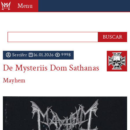
Menu
Sercifer
16.01.2026
9998
De Mysteriis Dom Sathanas
Mayhem