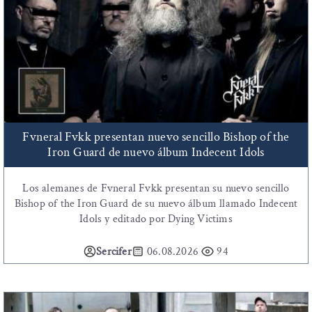
Fvneral Fvkk presentan nuevo sencillo Bishop of the
Iron Guard de nuevo álbum Indecent Idols
Los alemanes de Fvneral Fvkk presentan su nuevo sencillo
Bishop of the Iron Guard de su nuevo álbum llamado Indecent
Idols y editado por Dying Victims
Sercifer
06.08.2026
94