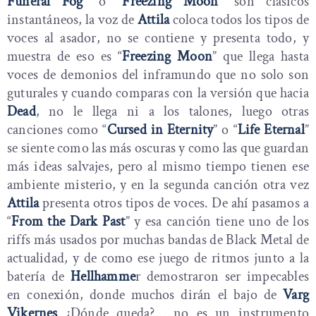
Funeral Fog
” o “
Freezing Moon
” son clásicos
instantáneos, la voz de
Attila
coloca todos los tipos de
voces al asador, no se contiene y presenta todo, y
muestra de eso es “
Freezing Moon
” que llega hasta
voces de demonios del inframundo que no solo son
guturales y cuando comparas con la versión que hacia
Dead
, no le llega ni a los talones, luego otras
canciones como “
Cursed in Eternity
” o “
Life Eternal
”
se siente como las más oscuras y como las que guardan
más ideas salvajes, pero al mismo tiempo tienen ese
ambiente misterio, y en la segunda canción otra vez
Attila
presenta otros tipos de voces. De ahí pasamos a
“
From the Dark Past
” y esa canción tiene uno de los
riffs más usados por muchas bandas de Black Metal de
actualidad, y de como ese juego de ritmos junto a la
batería de
Hellhamme
r demostraron ser impecables
en conexión, donde muchos dirán el bajo de
Varg
Vikernes
¿Dónde queda?... no es un instrumento