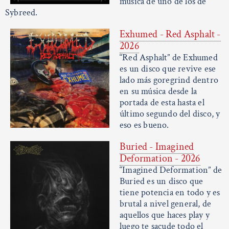
música de uno de los de
Sybreed.
Exhumed - Red Asphalt -
2026
“Red Asphalt” de Exhumed
es un disco que revive ese
lado más goregrind dentro
en su música desde la
portada de esta hasta el
último segundo del disco, y
eso es bueno.
Buried - Imagined
Deformation - 2026
“Imagined Deformation” de
Buried es un disco que
tiene potencia en todo y es
brutal a nivel general, de
aquellos que haces play y
luego te sacude todo el