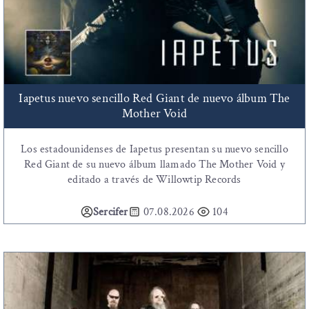
Iapetus nuevo sencillo Red Giant de nuevo álbum The
Mother Void
Los estadounidenses de Iapetus presentan su nuevo sencillo
Red Giant de su nuevo álbum llamado The Mother Void y
editado a través de Willowtip Records
Sercifer
07.08.2026
104