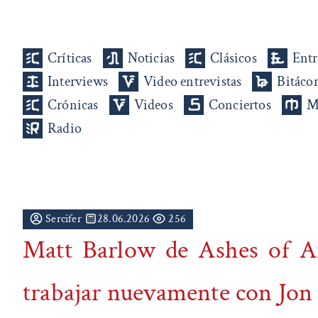
Críticas
Noticias
Clásicos
Entr
Interviews
Video entrevistas
Bitáco
Crónicas
Videos
Conciertos
M
Radio
Sercifer
28.06.2026
256
Matt Barlow de Ashes of A
trabajar nuevamente con Jon 