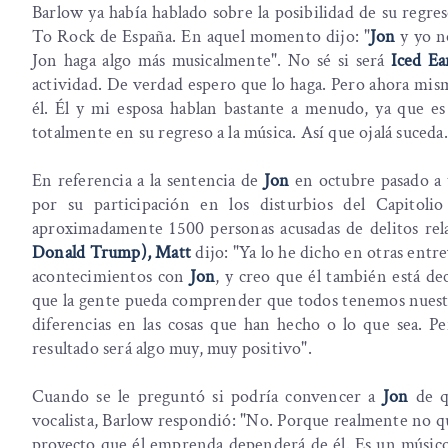
Barlow ya había hablado sobre la posibilidad de su regre
To Rock de España. En aquel momento dijo: "
Jon
y yo n
Jon haga algo más musicalmente". No sé si será
Iced Ea
actividad. De verdad espero que lo haga. Pero ahora mis
él. Él y mi esposa hablan bastante a menudo, ya que e
totalmente en su regreso a la música. Así que ojalá suceda.
En referencia a la sentencia de
Jon
en octubre pasado a t
por su participación en los disturbios del Capitoli
aproximadamente 1500 personas acusadas de delitos rela
Donald Trump), Matt
dijo: "Ya lo he dicho en otras entr
acontecimientos con
Jon
, y creo que él también está de
que la gente pueda comprender que todos tenemos nuestras
diferencias en las cosas que han hecho o lo que sea. Per
resultado será algo muy, muy positivo".
Cuando se le preguntó si podría convencer a
Jon
de 
vocalista, Barlow respondió: "No. Porque realmente no q
proyecto que él emprenda dependerá de él. Es un músico 