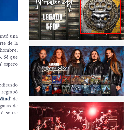
untó una
rte de la
, hombre,
o. Sé que
 Y espero
eeditando
e regrabó
 Mind
' de
 ganas de
 él sobre