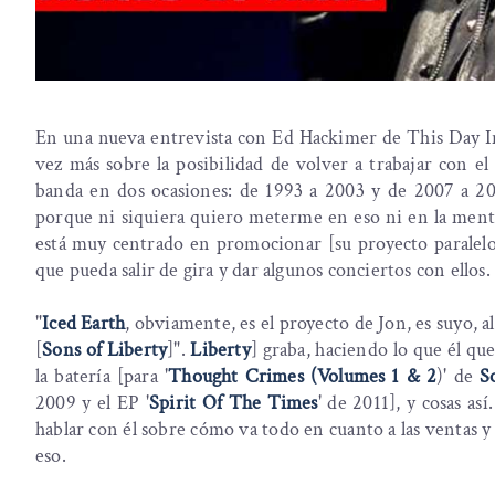
En una nueva entrevista con Ed Hackimer de This Day In
vez más sobre la posibilidad de volver a trabajar con e
banda en dos ocasiones: de 1993 a 2003 y de 2007 a 2
porque ni siquiera quiero meterme en eso ni en la men
está muy centrado en promocionar [su proyecto paralelo
que pueda salir de gira y dar algunos conciertos con ellos.
"
Iced Earth
, obviamente, es el proyecto de Jon, es suyo, a
[
Sons of Liberty
]".
Liberty
] graba, haciendo lo que él qu
la batería [para '
Thought Crimes (Volumes 1 & 2
)' de
S
2009 y el EP '
Spirit Of The Times
' de 2011], y cosas a
hablar con él sobre cómo va todo en cuanto a las ventas y
eso.