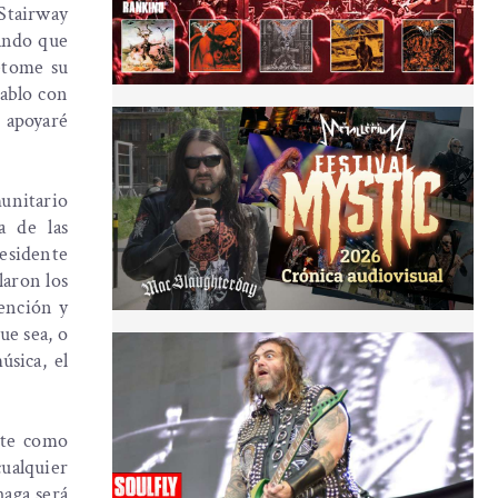
Stairway
ando que
etome su
hablo con
 apoyaré
munitario
a de las
esidente
laron los
dención y
ue sea, o
úsica, el
te como
 cualquier
haga será