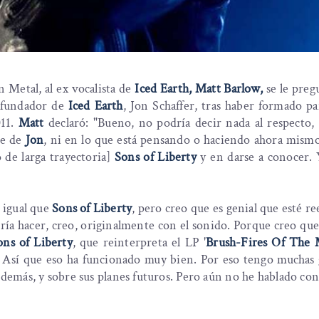
 Metal, al ex vocalista de
Iced Earth, Matt Barlow,
se le preg
l fundador de
Iced Earth
, Jon Schaffer, tras haber formado pa
011.
Matt
declaró: "Bueno, no podría decir nada al respecto
te de
Jon
, ni en lo que está pensando o haciendo ahora mism
 de larga trayectoria]
Sons of Liberty
y en darse a conocer.
l igual que
Sons of Liberty
, pero creo que es genial que esté r
ería hacer, creo, originalmente con el sonido. Porque creo qu
ons of Liberty
, que reinterpreta el LP '
Brush-Fires Of The
sí. Así que eso ha funcionado muy bien. Por eso tengo muchas
 demás, y sobre sus planes futuros. Pero aún no he hablado con