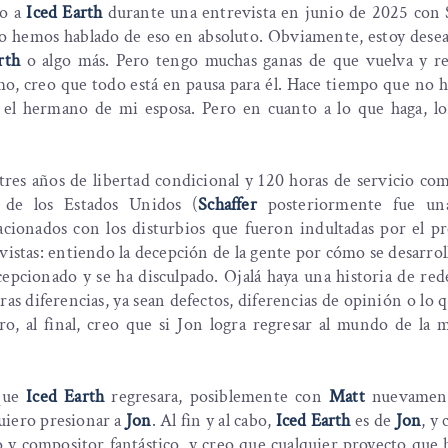
so a
Iced Earth
durante una entrevista en junio de 2025 con 
o hemos hablado de eso en absoluto. Obviamente, estoy dese
rth
o algo más. Pero tengo muchas ganas de que vuelva y r
mo, creo que todo está en pausa para él. Hace tiempo que no 
s el hermano de mi esposa. Pero en cuanto a lo que haga, lo
res años de libertad condicional y 120 horas de servicio co
o de los Estados Unidos (
Schaffer
posteriormente fue un
cionados con los disturbios que fueron indultadas por el pr
evistas: entiendo la decepción de la gente por cómo se desarrol
cepcionado y se ha disculpado. Ojalá haya una historia de re
 diferencias, ya sean defectos, diferencias de opinión o lo q
o, al final, creo que si Jon logra regresar al mundo de la m
que
Iced Earth
regresara, posiblemente con
Matt
nuevamen
uiero presionar a
Jon
. Al fin y al cabo,
Iced Earth
es de
Jon
, y
y compositor fantástico, y creo que cualquier proyecto que 