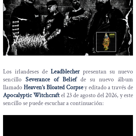
Los irlandeses de
Leadblecher
presentan su nuevo
sencillo
Severance of Belief
de su nuevo álbum
llamado
Heaven’s Bloated Corpse
y editado a través de
Apocalyptic Witchcraft
el 23 de agosto del 2026, y este
sencillo se puede escuchar a continuación: