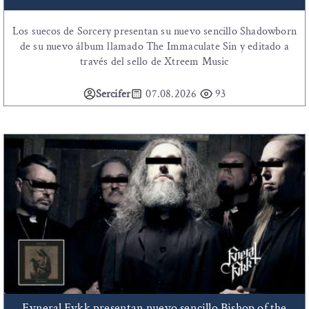
Los suecos de Sorcery presentan su nuevo sencillo Shadowborn
de su nuevo álbum llamado The Immaculate Sin y editado a
través del sello de Xtreem Music
Sercifer
07.08.2026
93
Fvneral Fvkk presentan nuevo sencillo Bishop of the