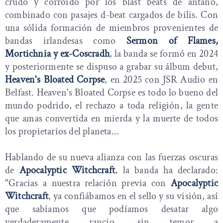
crudo y corroído por los blast beats de antaño,
combinado con pasajes d-beat cargados de bilis. Con
una sólida formación de miembros provenientes de
bandas irlandesas como
Sermon of Flames,
Mortichnia y ex-Coscradh
, la banda se formó en 2024
y posteriormente se dispuso a grabar su álbum debut,
Heaven's Bloated Corpse
, en 2025 con JSR Audio en
Belfast. Heaven's Bloated Corpse es todo lo bueno del
mundo podrido, el rechazo a toda religión, la gente
que amas convertida en mierda y la muerte de todos
los propietarios del planeta...
Hablando de su nueva alianza con las fuerzas oscuras
de
Apocalyptic Witchcraft
, la banda ha declarado:
"Gracias a nuestra relación previa con
Apocalyptic
Witchcraft
, ya confiábamos en el sello y su visión, así
que sabíamos que podíamos desatar algo
verdaderamente rancio, sin temor a