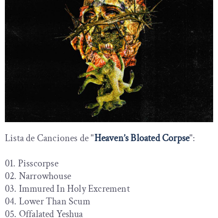
Lista de Canciones de "
Heaven’s Bloated Corpse
":
01. Pisscorpse
02. Narrowhouse
03. Immured In Holy Excrement
04. Lower Than Scum
05. Offalated Yeshua