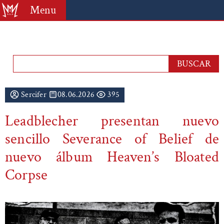
Menu
Sercifer
08.06.2026
395
Leadblecher presentan nuevo
sencillo Severance of Belief de
nuevo álbum Heaven’s Bloated
Corpse