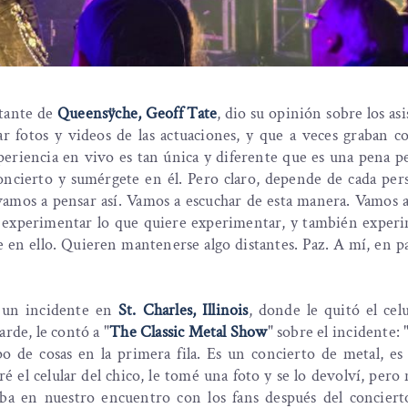
ntante de
Queensÿche, Geoff Tate
, dio su opinión sobre los asi
r fotos y videos de las actuaciones, y que a veces graban c
periencia en vivo es tan única y diferente que es una pena p
concierto y sumérgete en él. Pero claro, depende de cada pe
vamos a pensar así. Vamos a escuchar de esta manera. Vamos a
re experimentar lo que quiere experimentar, y también exper
n ello. Quieren mantenerse algo distantes. Paz. A mí, en pa
r un incidente en
St. Charles, Illinois
, donde le quitó el cel
arde, le contó a "
The Classic Metal Show
" sobre el incidente: 
o de cosas en la primera fila. Es un concierto de metal, es
ré el celular del chico, le tomé una foto y se lo devolví, pero 
taba en nuestro encuentro con los fans después del conciert