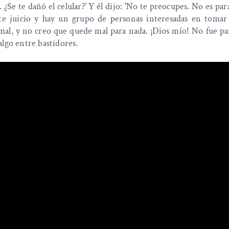
¿Se te dañó el celular?' Y él dijo: 'No te preocupes. No es para
 juicio y hay un grupo de personas interesadas en tomar 
al, y no creo que quede mal para nada. ¡Dios mío! No fue pa
lgo entre bastidores.