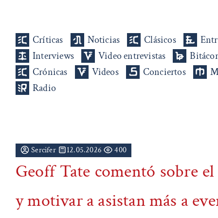
Críticas
Noticias
Clásicos
Entr
Interviews
Video entrevistas
Bitáco
Crónicas
Videos
Conciertos
M
Radio
Sercifer
12.05.2026
400
Geoff Tate comentó sobre el 
y motivar a asistan más a eve