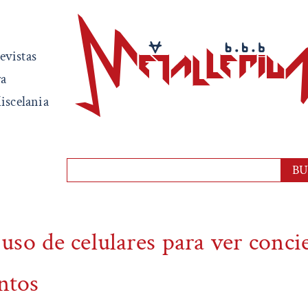
evistas
ra
iscelania
uso de celulares para ver conci
ntos