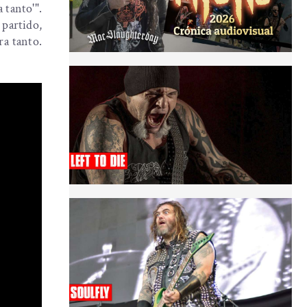
 tanto'".
partido,
ra tanto.