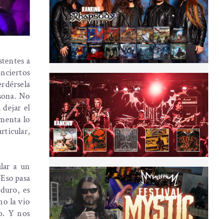
stentes a
onciertos
erdérsela
rsona. No
 dejar el
imenta lo
rticular,
ular a un
"Eso pasa
 duro, es
no la vio
o. Y nos