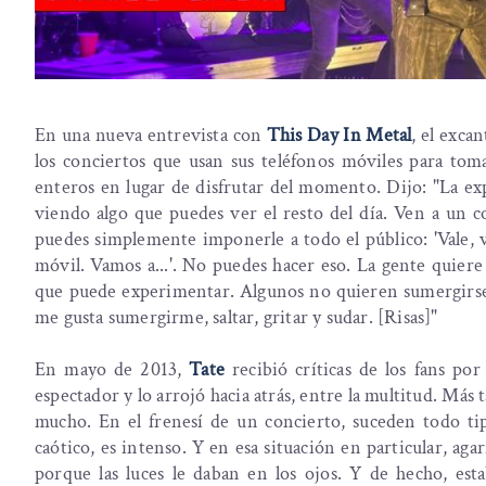
En una nueva entrevista con
This Day In Metal
, el exca
los conciertos que usan sus teléfonos móviles para toma
enteros en lugar de disfrutar del momento. Dijo: "La ex
viendo algo que puedes ver el resto del día. Ven a un 
puedes simplemente imponerle a todo el público: 'Vale, 
móvil. Vamos a...'. No puedes hacer eso. La gente quie
que puede experimentar. Algunos no quieren sumergirse e
me gusta sumergirme, saltar, gritar y sudar. [Risas]"
En mayo de 2013,
Tate
recibió críticas de los fans po
espectador y lo arrojó hacia atrás, entre la multitud. Más t
mucho. En el frenesí de un concierto, suceden todo tip
caótico, es intenso. Y en esa situación en particular, agar
porque las luces le daban en los ojos. Y de hecho, es