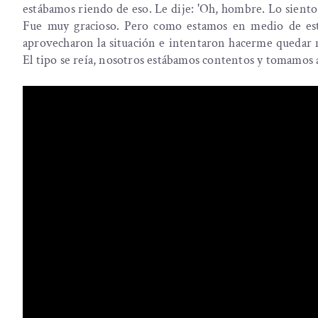
estábamos riendo de eso. Le dije: 'Oh, hombre. Lo siento. 
Fue muy gracioso. Pero como estamos en medio de este
aprovecharon la situación e intentaron hacerme quedar m
El tipo se reía, nosotros estábamos contentos y tomamos a