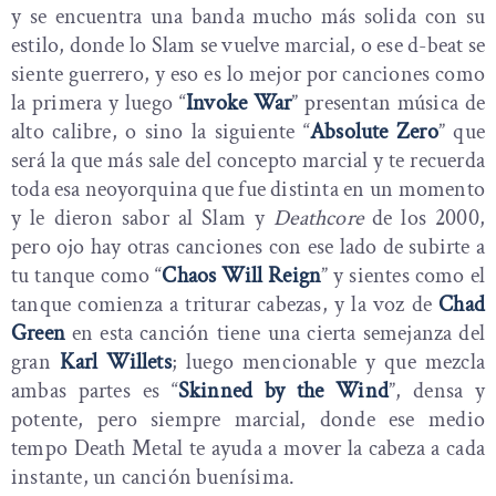
y se encuentra una banda mucho más solida con su
estilo, donde lo Slam se vuelve marcial, o ese d-beat se
siente guerrero, y eso es lo mejor por canciones como
la primera y luego “
Invoke War
” presentan música de
alto calibre, o sino la siguiente “
Absolute Zero
” que
será la que más sale del concepto marcial y te recuerda
toda esa neoyorquina que fue distinta en un momento
y le dieron sabor al Slam y
Deathcore
de los 2000,
pero ojo hay otras canciones con ese lado de subirte a
tu tanque como “
Chaos Will Reign
” y sientes como el
tanque comienza a triturar cabezas, y la voz de
Chad
Green
en esta canción tiene una cierta semejanza del
gran
Karl Willets
; luego mencionable y que mezcla
ambas partes es “
Skinned by the Wind
”, densa y
potente, pero siempre marcial, donde ese medio
tempo Death Metal te ayuda a mover la cabeza a cada
instante, un canción buenísima.