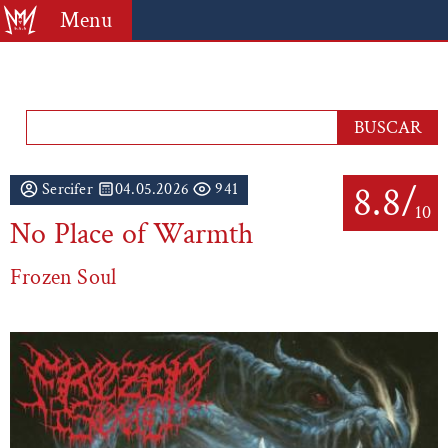
Menu
8.8/
Sercifer
04.05.2026
941
10
No Place of Warmth
Frozen Soul