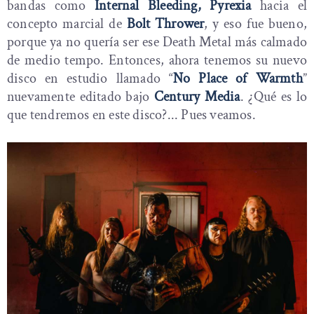
bandas como
Internal Bleeding, Pyrexia
hacia el
concepto marcial de
Bolt Thrower
, y eso fue bueno,
porque ya no quería ser ese Death Metal más calmado
de medio tempo. Entonces, ahora tenemos su nuevo
disco en estudio llamado “
No Place of Warmth
”
nuevamente editado bajo
Century Media
. ¿Qué es lo
que tendremos en este disco?... Pues veamos.