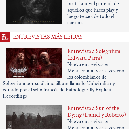
brutal a nivel general, de
aquellos que haces play y
luego te sacude todo el
cuerpo.
ENTREVISTAS MÁS LEÍDAS
Entrevista a Solegnium
(Edward Parra)
Nueva entrevista en
Metallerium, y esta vez con
los colombianos de
Solegnium por su último álbum llamado Unheimlich y
editado por el sello francés de Pathologically Explicit
Recordings
Entrevista a Sun of the
Dying (Daniel y Roberto)
Nueva entrevista en
Metallerium, y esta vez con