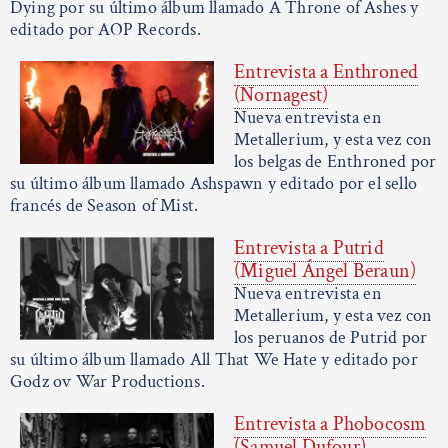
Dying por su último álbum llamado A Throne of Ashes y
editado por AOP Records.
Entrevista a Enthroned
(Nornagest)
Nueva entrevista en
Metallerium, y esta vez con
los belgas de Enthroned por
su último álbum llamado Ashspawn y editado por el sello
francés de Season of Mist.
Entrevista a Putrid
(Miguel Ángel Beraun)
Nueva entrevista en
Metallerium, y esta vez con
los peruanos de Putrid por
su último álbum llamado All That We Hate y editado por
Godz ov War Productions.
Entrevista a Phobocosm
(Samuel Dufour)