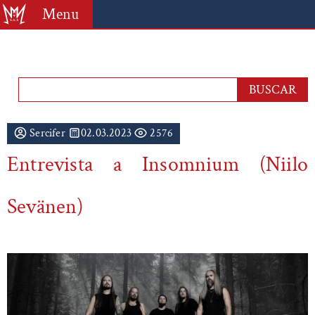
Menu
Sercifer
02.03.2023
2576
Entrevista a Insomnium (Niilo
Sevänen)