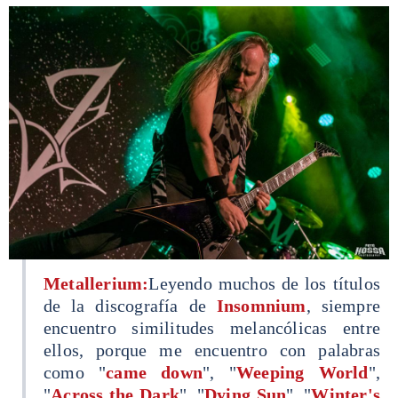
Metallerium:
Leyendo muchos de los títulos
de la discografía de
Insomnium
, siempre
encuentro similitudes melancólicas entre
ellos, porque me encuentro con palabras
como "
came down
", "
Weeping World
",
"
Across the Dark
", "
Dying Sun
", "
Winter's