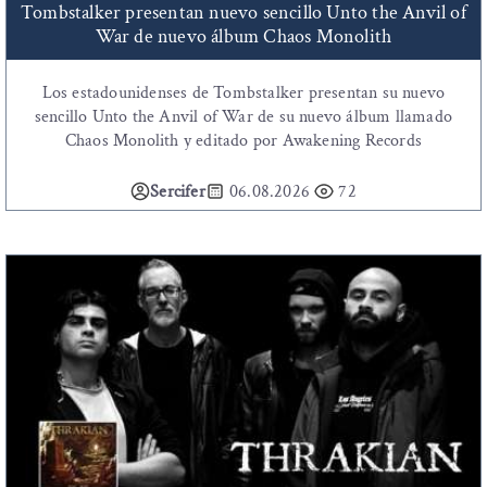
Tombstalker presentan nuevo sencillo Unto the Anvil of
War de nuevo álbum Chaos Monolith
Los estadounidenses de Tombstalker presentan su nuevo
sencillo Unto the Anvil of War de su nuevo álbum llamado
Chaos Monolith y editado por Awakening Records
Sercifer
06.08.2026
72