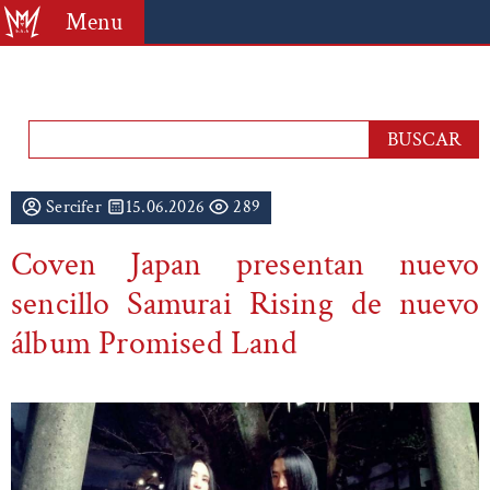
Menu
Sercifer
15.06.2026
289
Coven Japan presentan nuevo
sencillo Samurai Rising de nuevo
álbum Promised Land