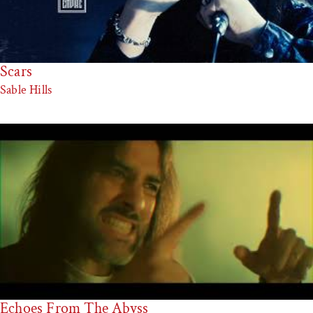
Scars
Sable Hills
Echoes From The Abyss