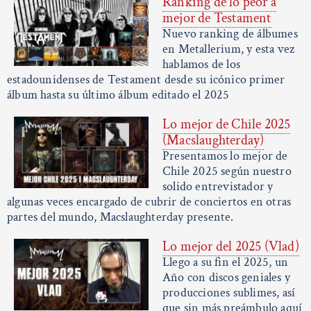
Ranking de lo peor a
mejor de Testament
Nuevo ranking de álbumes
en Metallerium, y esta vez
hablamos de los
estadounidenses de Testament desde su icónico primer
álbum hasta su último álbum editado el 2025
Lo mejor de Chile 2025
(Macslaughterday)
Presentamos lo mejor de
Chile 2025 según nuestro
solido entrevistador y
algunas veces encargado de cubrir de conciertos en otras
partes del mundo, Macslaughterday presente.
Lo mejor del 2025 (Vlad)
Llego a su fin el 2025, un
Año con discos geniales y
producciones sublimes, así
que sin más preámbulo aquí