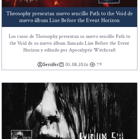
Theosophy presentan nuevo sencillo Path to the Void de
nuevo álbum Line Before the Event Horizon
Los rusos de Theosophy presentan su nuevo sencillo Path to
the Void de su nuevo álbum llamado Line Before the Event
Horizon y editado por Apocalyptic Witchcraft
Sercifer
05.08.2026
79