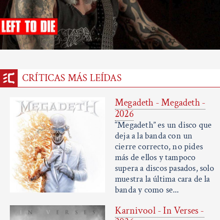
CRÍTICAS MÁS LEÍDAS
Megadeth - Megadeth -
2026
“Megadeth” es un disco que
deja a la banda con un
cierre correcto, no pides
más de ellos y tampoco
supera a discos pasados, solo
muestra la última cara de la
banda y como se...
Karnivool - In Verses -