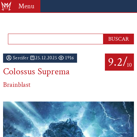
Menu
9.2/
Sercifer
25.12.2025
1916
10
Colossus Suprema
Brainblast