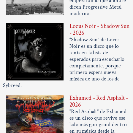
empezaron lo que ahora le
dicen Progressive Metal
moderno.
Locus Noir - Shadow Sun
- 2026
“Shadow Sun” de Locus
Noir es un disco que lo
tenía en la lista de
esperados para escucharlo
completamente, porque
primero espera nueva
música de uno de los de
Sybreed.
Exhumed - Red Asphalt -
2026
“Red Asphalt” de Exhumed
es un disco que revive ese
lado más goregrind dentro
en su música desde la