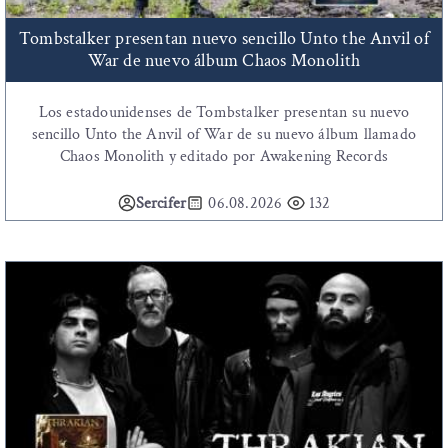
Tombstalker presentan nuevo sencillo Unto the Anvil of
War de nuevo álbum Chaos Monolith
Los estadounidenses de Tombstalker presentan su nuevo
sencillo Unto the Anvil of War de su nuevo álbum llamado
Chaos Monolith y editado por Awakening Records
Sercifer
06.08.2026
132