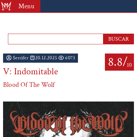
Menu
8.8/
Sercifer
20.12.2025
6073
10
V: Indomitable
Blood Of The Wolf