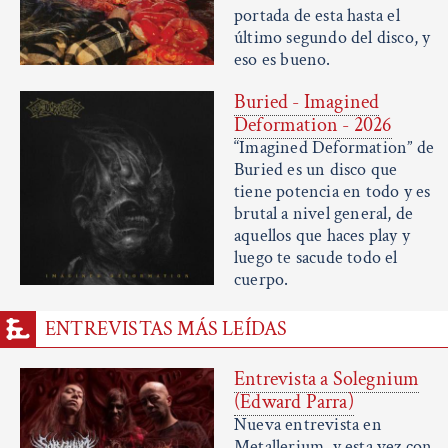
portada de esta hasta el
último segundo del disco, y
eso es bueno.
Buried - Imagined
Deformation - 2026
“Imagined Deformation” de
Buried es un disco que
tiene potencia en todo y es
brutal a nivel general, de
aquellos que haces play y
luego te sacude todo el
cuerpo.
ENTREVISTAS MÁS LEÍDAS
Entrevista a Solegnium
(Edward Parra)
Nueva entrevista en
Metallerium, y esta vez con