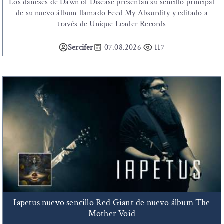
Los daneses de Dawn of Disease presentan su sencillo principal
de su nuevo álbum llamado Feed My Absurdity y editado a
través de Unique Leader Records
Sercifer
07.08.2026
117
Iapetus nuevo sencillo Red Giant de nuevo álbum The
Mother Void