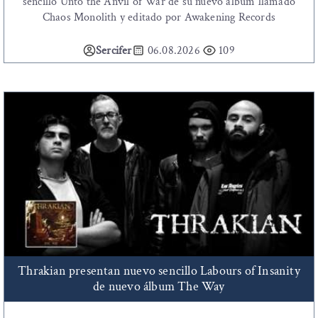
sencillo Unto the Anvil of War de su nuevo álbum llamado
Chaos Monolith y editado por Awakening Records
Sercifer
06.08.2026
109
Thrakian presentan nuevo sencillo Labours of Insanity
de nuevo álbum The Way