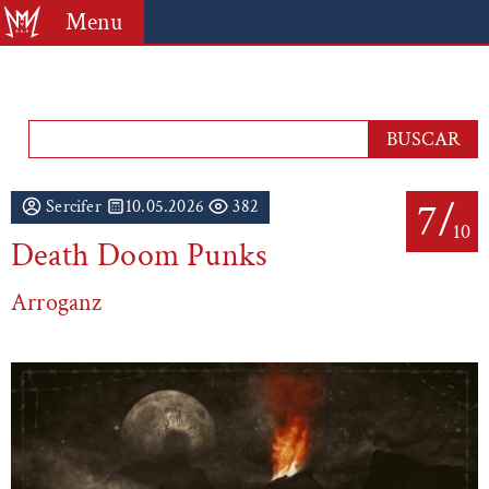
Menu
7/
Sercifer
10.05.2026
382
10
Death Doom Punks
Arroganz