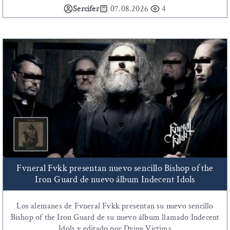
Sercifer
07.08.2026
4
Fvneral Fvkk presentan nuevo sencillo Bishop of the
Iron Guard de nuevo álbum Indecent Idols
Los alemanes de Fvneral Fvkk presentan su nuevo sencillo
Bishop of the Iron Guard de su nuevo álbum llamado Indecent
Idols y editado por Dying Victims