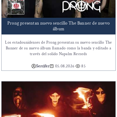
Prong presentan nuevo sencillo The Banner de nuevo
álbum
Los estadounidenses de Prong presentan su nuevo sencillo The
Banner de su nuevo álbum llamado como la banda y editado a
través del solido Napalm Records
Sercifer
05.08.2026
85