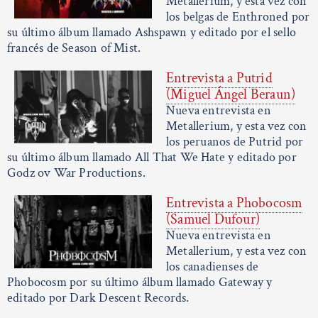
Metallerium, y esta vez con
los belgas de Enthroned por
su último álbum llamado Ashspawn y editado por el sello
francés de Season of Mist.
Entrevista a Putrid
(Miguel Ángel Beraun)
Nueva entrevista en
Metallerium, y esta vez con
los peruanos de Putrid por
su último álbum llamado All That We Hate y editado por
Godz ov War Productions.
Entrevista a Phobocosm
(Samuel Dufour)
Nueva entrevista en
Metallerium, y esta vez con
los canadienses de
Phobocosm por su último álbum llamado Gateway y
editado por Dark Descent Records.