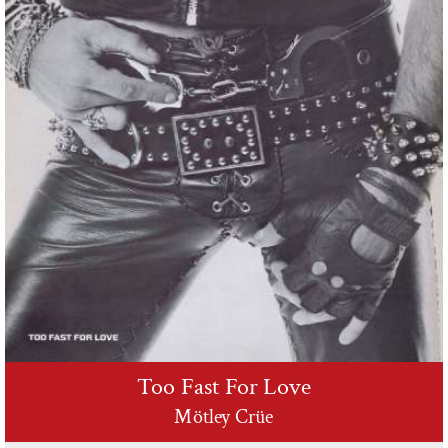
Too Fast For Love
Mötley Crüe