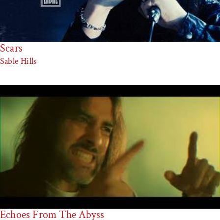
Scars
Sable Hills
Echoes From The Abyss