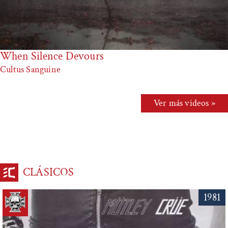
When Silence Devours
Cultus Sanguine
Ver más videos »
CLÁSICOS
1981