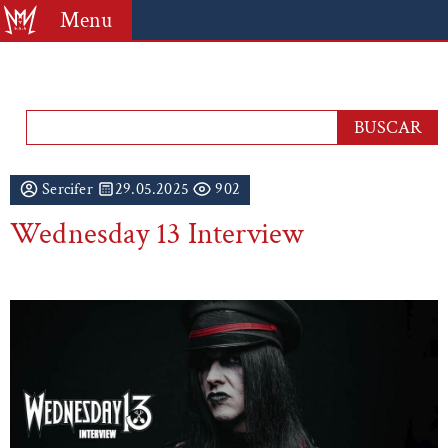
Menu
Sercifer
29.05.2025
902
Wednesday 13 Interview