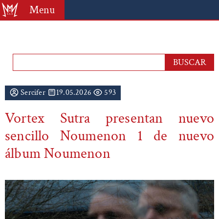
Menu
Sercifer
19.05.2026
593
Vortex Sutra presentan nuevo
sencillo Noumenon 1 de nuevo
álbum Noumenon