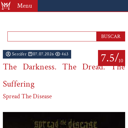
Menu
7.5/
Sercifer
07.07.2026
463
10
The Darkness. The Dread. The
Suffering
Spread The Disease