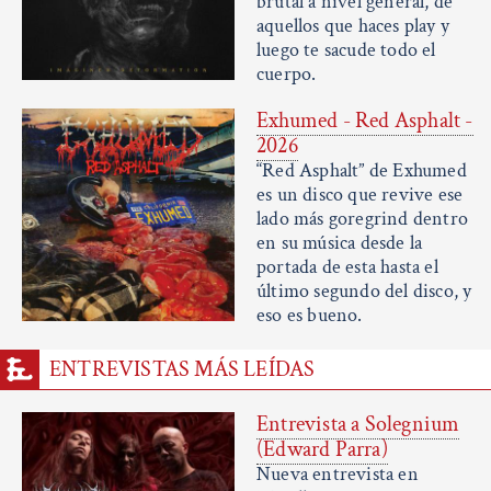
brutal a nivel general, de
aquellos que haces play y
luego te sacude todo el
cuerpo.
Exhumed - Red Asphalt -
2026
“Red Asphalt” de Exhumed
es un disco que revive ese
lado más goregrind dentro
en su música desde la
portada de esta hasta el
último segundo del disco, y
eso es bueno.
ENTREVISTAS MÁS LEÍDAS
Entrevista a Solegnium
(Edward Parra)
Nueva entrevista en