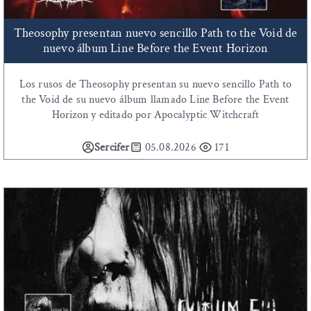
Theosophy presentan nuevo sencillo Path to the Void de
nuevo álbum Line Before the Event Horizon
Los rusos de Theosophy presentan su nuevo sencillo Path to
the Void de su nuevo álbum llamado Line Before the Event
Horizon y editado por Apocalyptic Witchcraft
Sercifer
05.08.2026
171