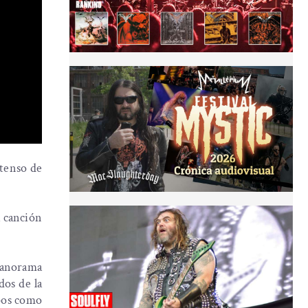
ntenso de
a canción
panorama
dos de la
upos como