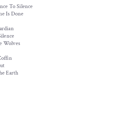
nce To Silence
ne Is Done
ardian
Silence
e Wolves
Coffin
ut
he Earth