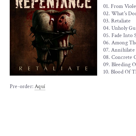
01. From Viole
02. What's Do
03. Retaliate
04. Unholy Gu
05. Fade Into 
06. Among Th
07. Annihilate
08. Concrete 
09. Bleeding O
10. Blood Of T
Pre-order:
Aquí