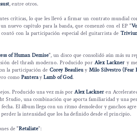
caust
, entre otros.
ntes críticas, lo que les llevó a firmar un contrato mundial con
un nuevo capítulo para la banda, que comenzó con el EP "
Vo
 contó con la participación especial del guitarrista de
Triviu
cess of Human Demise
", un disco que consolidó aún más su r
ecisión del thrash moderno. Producido por
Alex Lackner
y me
on la participación de
Corey Beaulieu
y
Milo Silvestro (Fear 
nero como
Pantera
y
Lamb of God
.
 lejos. Producido una vez más por
Alex Lackner
en Accelerate
ht Studio, una combinación que aporta familiaridad y una pe
la fecha. El álbum llega con un ritmo demoledor y ganchos agre
 perder la intensidad que los ha definido desde el principio.
ones de "
Retaliate
":