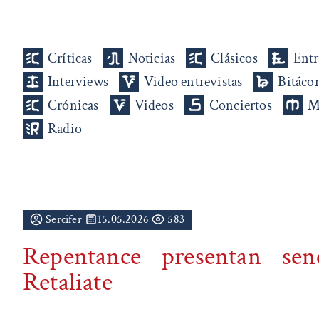
Críticas
Noticias
Clásicos
Entr
Interviews
Video entrevistas
Bitáco
Crónicas
Videos
Conciertos
M
Radio
Sercifer
15.05.2026
583
Repentance presentan sen
Retaliate