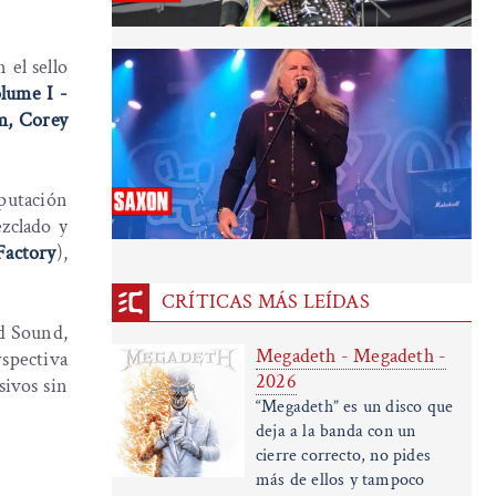
 el sello
lume I -
m, Corey
eputación
zclado y
Factory
),
CRÍTICAS MÁS LEÍDAS
d Sound,
Megadeth - Megadeth -
rspectiva
2026
sivos sin
“Megadeth” es un disco que
deja a la banda con un
cierre correcto, no pides
más de ellos y tampoco