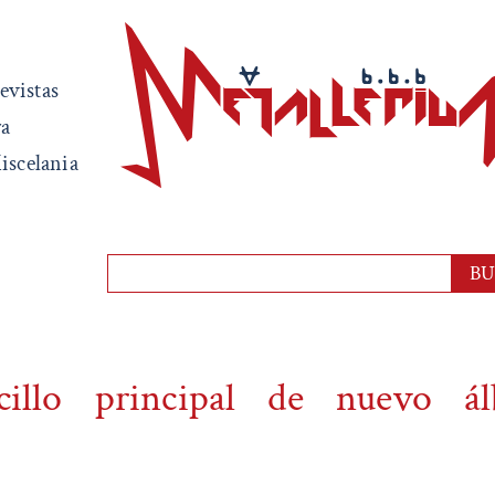
evistas
ra
iscelania
cillo principal de nuevo á