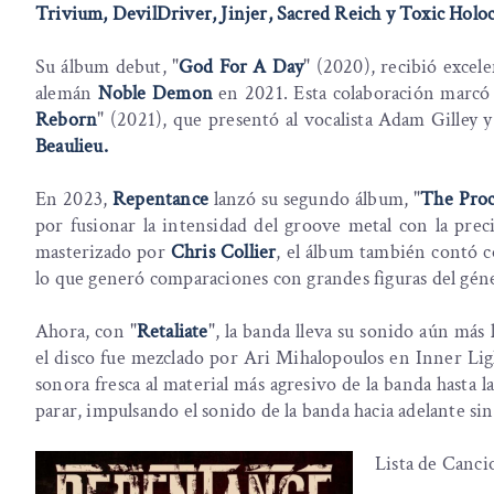
Trivium, DevilDriver, Jinjer, Sacred Reich y Toxic Holo
Su álbum debut, "
God For A Day
" (2020), recibió excele
alemán
Noble Demon
en 2021. Esta colaboración marcó 
Reborn
" (2021), que presentó al vocalista Adam Gilley y
Beaulieu.
En 2023,
Repentance
lanzó su segundo álbum, "
The Pro
por fusionar la intensidad del groove metal con la pr
masterizado por
Chris Collier
, el álbum también contó c
lo que generó comparaciones con grandes figuras del gé
Ahora, con "
Retaliate
", la banda lleva su sonido aún más
el disco fue mezclado por Ari Mihalopoulos en Inner Lig
sonora fresca al material más agresivo de la banda hasta 
parar, impulsando el sonido de la banda hacia adelante sin
Lista de Canci