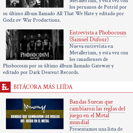
Metallerium, y esta vez con
los peruanos de Putrid por
su último álbum llamado All That We Hate y editado por
Godz ov War Productions.
Entrevista a Phobocosm
(Samuel Dufour)
Nueva entrevista en
Metallerium, y esta vez con
los canadienses de
Phobocosm por su último álbum llamado Gateway y
editado por Dark Descent Records.
BITÁCORA MÁS LEÍDA
Bandas Suecas que
cambiaron las reglas del
juego en el Metal
mundial
Presentamos una lista de