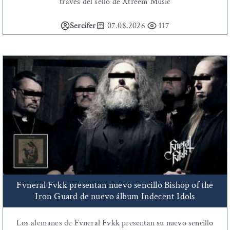
través del sello de Xtreem Music
Sercifer
07.08.2026
117
Fvneral Fvkk presentan nuevo sencillo Bishop of the
Iron Guard de nuevo álbum Indecent Idols
Los alemanes de Fvneral Fvkk presentan su nuevo sencillo