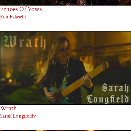
Echoes Of Vows
Edu Falaschi
Wrath
Sarah Longfieldv