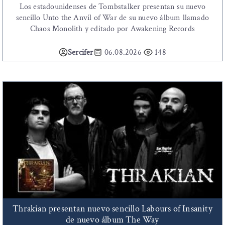
Los estadounidenses de Tombstalker presentan su nuevo
sencillo Unto the Anvil of War de su nuevo álbum llamado
Chaos Monolith y editado por Awakening Records
Sercifer
06.08.2026
148
Thrakian presentan nuevo sencillo Labours of Insanity
de nuevo álbum The Way