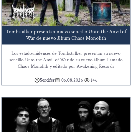
Tombstalker presentan nuevo sencillo Unto the Anvil of
War de nuevo álbum Chaos Monolith
Los estadounidenses de Tombstalker presentan su nuevo
sencillo Unto the Anvil of War de su nuevo álbum llamado
Chaos Monolith y editado por Awakening Records
Sercifer
06.08.2026
146