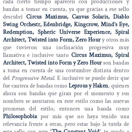
cada cierto tiempo aparecen con producciones y
bandas a tomar en cuenta, ya que gracias a ese sello
descubrí
Circus Maximus, Canvas Solaris, Diablo
Swing Orchestr, Edenbridge, Kingcrow, Mind’s Eye,
Redemption, Spheric Universe Experience, Spiral
Architect, Twisted into Form, Zero Hour
y otros más
que tuvieron una inclinación progresiva muy
llamativa e inclusive tanto
Circus Maximus, Spiral
Architect, Twisted into Form y Zero Hour
son bandas
a toma en cuenta de una costumbre distinta dentro
del
Progressive Metal
. E inclusive se puede decir que
fue cantera de bandas como
Leprous y Haken
, quienes
ahora son bandas que giran por el momento y sus
nombres se asentaron en este estilo como las nuevas
promesas del estilo, entonces una banda como
Philosophobia
por más que no haya tenido una
relevancia frente a otras, pero estar bajo la tutela de
este sello con este “
The Constant Void
” te ayuda a