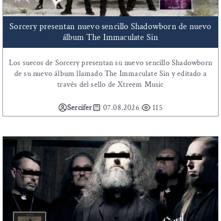
Sorcery presentan nuevo sencillo Shadowborn de nuevo
álbum The Immaculate Sin
Los suecos de Sorcery presentan su nuevo sencillo Shadowborn
de su nuevo álbum llamado The Immaculate Sin y editado a
través del sello de Xtreem Music
Sercifer
07.08.2026
115