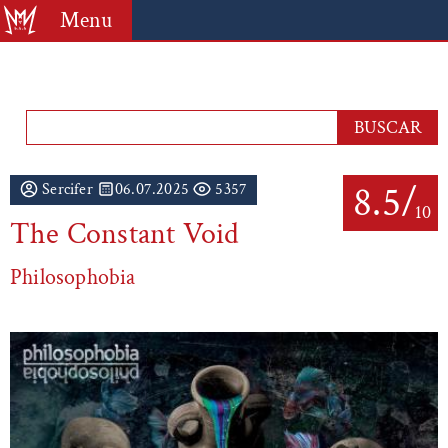
Menu
8.5/
Sercifer
06.07.2025
5357
10
The Constant Void
Philosophobia