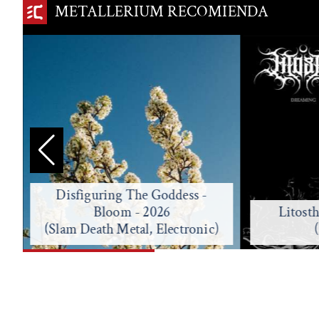
METALLERIUM RECOMIENDA
Disfiguring The Goddess -
Bloom - 2026
Litost
(Slam Death Metal, Electronic)