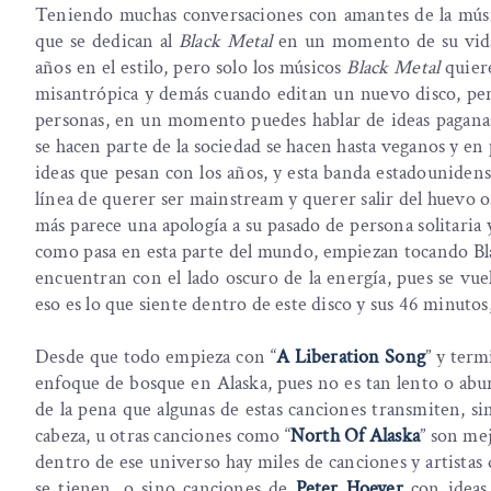
Teniendo muchas conversaciones con amantes de la músi
que se dedican al
Black Metal
en un momento de su vida s
años en el estilo, pero solo los músicos
Black Metal
quiere
misantrópica y demás cuando editan un nuevo disco, pero
personas, en un momento puedes hablar de ideas paganas 
se hacen parte de la sociedad se hacen hasta veganos y en 
ideas que pesan con los años, y esta banda estadouniden
línea de querer ser mainstream y querer salir del huevo 
más parece una apología a su pasado de persona solitaria
como pasa en esta parte del mundo, empiezan tocando Blac
encuentran con el lado oscuro de la energía, pues se vue
eso es lo que siente dentro de este disco y sus 46 minutos
Desde que todo empieza con “
A Liberation Song
” y term
enfoque de bosque en Alaska, pues no es tan lento o abu
de la pena que algunas de estas canciones transmiten, si
cabeza, u otras canciones como “
North Of Alaska
” son mej
dentro de ese universo hay miles de canciones y artistas
se tienen, o sino canciones de
Peter Hoeyer
con ideas 