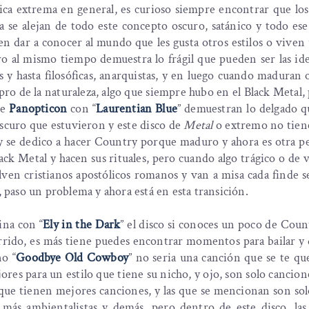
ca extrema en general, es curioso siempre encontrar que los
e alejan de todo este concepto oscuro, satánico y todo ese
n dar a conocer al mundo que les gusta otros estilos o viven
 al mismo tiempo demuestra lo frágil que pueden ser las ide
y hasta filosóficas, anarquistas, y en luego cuando maduran
pro de la naturaleza, algo que siempre hubo en el Black Metal,
se
Panopticon
con “
Laurentian Blue
” demuestran lo delgado q
oscuro que estuvieron y este disco de
Metal
o extremo no tiene
 y se dedico a hacer Country porque maduro y ahora es otra p
k Metal y hacen sus rituales, pero cuando algo trágico o de 
lven cristianos apostólicos romanos y van a misa cada finde 
, paso un problema y ahora está en esta transición.
ina con “
Ely in the Dark
” el disco si conoces un poco de Coun
rrido, es más tiene puedes encontrar momentos para bailar y 
no “
Goodbye Old Cowboy
” no seria una canción que se te qu
ores para un estilo que tiene su nicho, y ojo, son solo cancione
 que tienen mejores canciones, y las que se mencionan son sol
más ambientalistas y demás, pero dentro de este disco, las 