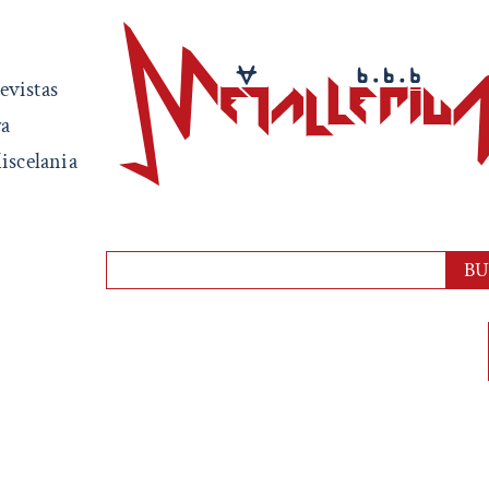
evistas
ra
iscelania