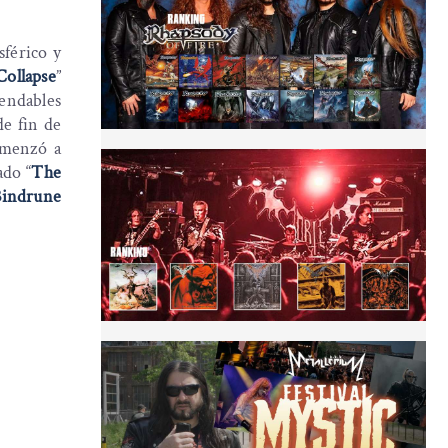
férico y
Collapse
”
endables
de fin de
omenzó a
ado “
The
Bindrune