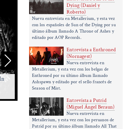
Dying (Daniel y
Roberto)
Nueva entrevista en Metallerium, y esta vez
con los españoles de Sun of the Dying por su
último álbum llamado A Throne of Ashes y
editado por AOP Records.
Entrevista a Enthroned
(Nornagest)
Nueva entrevista en
Metallerium, y esta vez con los belgas de
Enthroned por su último álbum llamado
In
Sallow Moth - Hydrophilous
Ashspawn y editado por el sello francés de
Brood - 2026
Rippe
Season of Mist.
(Progressive Death Metal)
(De
Entrevista a Putrid
(Miguel Ángel Beraun)
Nueva entrevista en
Metallerium, y esta vez con los peruanos de
Putrid por su último álbum llamado All That