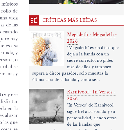
 músicos
 rollo de
 una vida
CRÍTICAS MÁS LEÍDAS
as de las
 o cuando
Megadeth - Megadeth -
 pero hay
2026
ue es esa
“Megadeth” es un disco que
 nada, y
deja a la banda con un
ersona, o
cierre correcto, no pides
verdad se
más de ellos y tampoco
semana, y
supera a discos pasados, solo muestra la
última cara de la banda y como se...
Karnivool - In Verses -
try y ese
2026
disfrutar
“In Verses” de Karnivool
eda en la
sigue fiel a su sonido y su
s al azar
personalidad, siendo otras
o las que
de las bandas que
cosas se