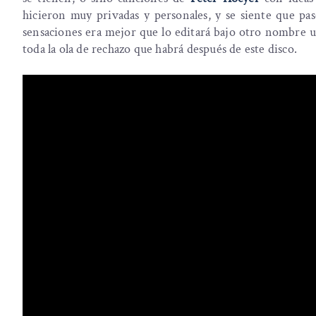
hicieron muy privadas y personales, y se siente que p
sensaciones era mejor que lo editará bajo otro nombre u 
toda la ola de rechazo que habrá después de este disco.