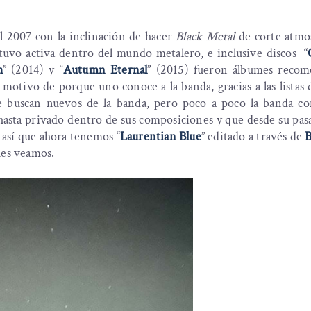
10. Broken Bars
11. Ely in the Dark
l 2007 con la inclinación de hacer
Black Metal
de corte atmos
tuvo activa dentro del mundo metalero, e inclusive discos “
h
” (2014) y “
Autumn Eternal
” (2015) fueron álbumes recom
 motivo de porque uno conoce a la banda, gracias a las listas 
e buscan nuevos de la banda, pero poco a poco la banda c
asta privado dentro de sus composiciones y que desde su pas
 así que ahora tenemos “
Laurentian Blue
” editado a través de
ues veamos.