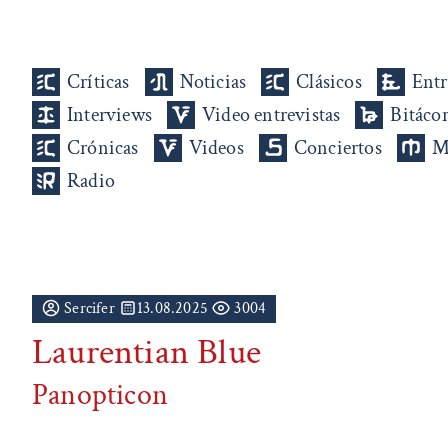
Críticas
Noticias
Clásicos
Entr
Interviews
Video entrevistas
Bitáco
Crónicas
Videos
Conciertos
M
Radio
Sercifer
13.08.2025
3004
Laurentian Blue
Panopticon