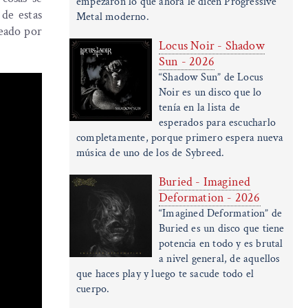
empezaron lo que ahora le dicen Progressive
de estas
Metal moderno.
peado por
Locus Noir - Shadow
Sun - 2026
“Shadow Sun” de Locus
Noir es un disco que lo
tenía en la lista de
esperados para escucharlo
completamente, porque primero espera nueva
música de uno de los de Sybreed.
Buried - Imagined
Deformation - 2026
“Imagined Deformation” de
Buried es un disco que tiene
potencia en todo y es brutal
a nivel general, de aquellos
que haces play y luego te sacude todo el
cuerpo.