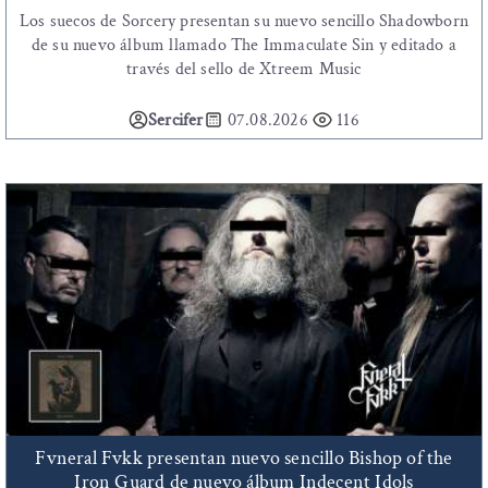
Los suecos de Sorcery presentan su nuevo sencillo Shadowborn
de su nuevo álbum llamado The Immaculate Sin y editado a
través del sello de Xtreem Music
Sercifer
07.08.2026
116
Fvneral Fvkk presentan nuevo sencillo Bishop of the
Iron Guard de nuevo álbum Indecent Idols