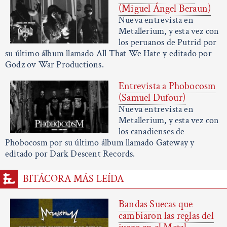
(Miguel Ángel Beraun)
Nueva entrevista en
Metallerium, y esta vez con
los peruanos de Putrid por
su último álbum llamado All That We Hate y editado por
Godz ov War Productions.
Entrevista a Phobocosm
(Samuel Dufour)
Nueva entrevista en
Metallerium, y esta vez con
los canadienses de
Phobocosm por su último álbum llamado Gateway y
editado por Dark Descent Records.
BITÁCORA MÁS LEÍDA
Bandas Suecas que
cambiaron las reglas del