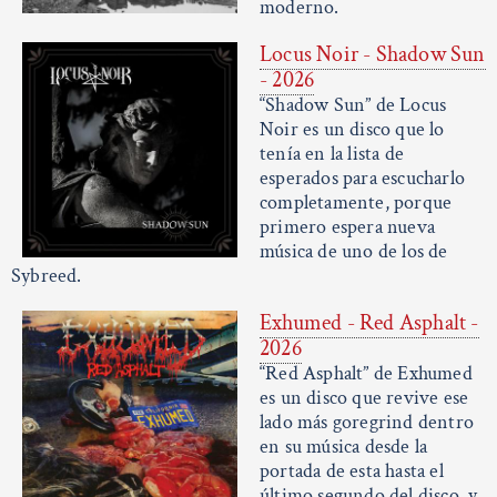
moderno.
Locus Noir - Shadow Sun
- 2026
“Shadow Sun” de Locus
Noir es un disco que lo
tenía en la lista de
esperados para escucharlo
completamente, porque
primero espera nueva
música de uno de los de
Sybreed.
Exhumed - Red Asphalt -
2026
“Red Asphalt” de Exhumed
es un disco que revive ese
lado más goregrind dentro
en su música desde la
portada de esta hasta el
último segundo del disco, y