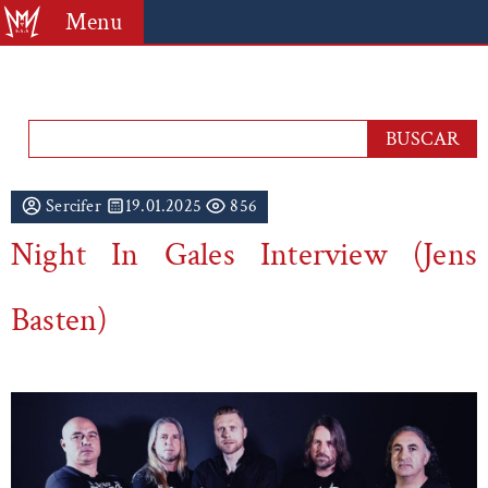
Menu
Sercifer
19.01.2025
856
Night In Gales Interview (Jens
Basten)