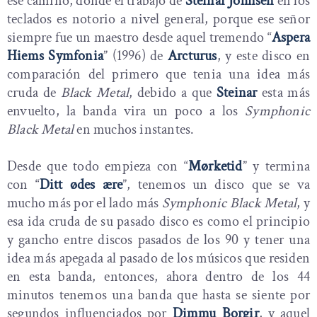
ese camino, donde el trabajo de
Steinar Johnsen
en los
teclados es notorio a nivel general, porque ese señor
siempre fue un maestro desde aquel tremendo “
Aspera
Hiems Symfonia
” (1996) de
Arcturus
, y este disco en
comparación del primero que tenia una idea más
cruda de
Black Metal
, debido a que
Steinar
esta más
envuelto, la banda vira un poco a los
Symphonic
Black Metal
en muchos instantes.
Desde que todo empieza con “
Mørketid
” y termina
con “
Ditt ødes ære
”, tenemos un disco que se va
mucho más por el lado más
Symphonic Black Metal
, y
esa ida cruda de su pasado disco es como el principio
y gancho entre discos pasados de los 90 y tener una
idea más apegada al pasado de los músicos que residen
en esta banda, entonces, ahora dentro de los 44
minutos tenemos una banda que hasta se siente por
segundos influenciados por
Dimmu Borgir
, y aquel