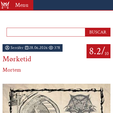
Menu
8.2/
Sercifer
28.06.2026
378
10
Mørketid
Mortem