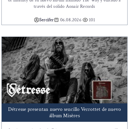
of Insanity de su nuevo álbum llamado The Way y editado a
través del solido Aonair Records
Sercifer
06.08.2026
101
Détresse presentan nuevo sencillo Verrottet de nuevo
álbum Misères