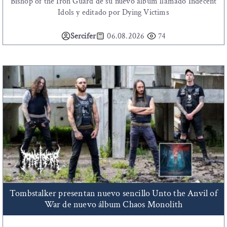
Bishop of the Iron Guard de su nuevo álbum llamado Indecent
Idols y editado por Dying Victims
Sercifer
06.08.2026
74
Tombstalker presentan nuevo sencillo Unto the Anvil of
War de nuevo álbum Chaos Monolith