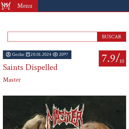
Menu
7.9/
Gocho
20.01.2024
2097
10
Saints Dispelled
Master