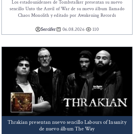
Los estadounidenses de Tombstalker presentan su nuevo
sencillo Unto the Anvil of War de su nuevo álbum llamado
Chaos Monolith y editado por Awakening Records
Sercifer
06.08.2026
110
Thrakian presentan nuevo sencillo Labours of Insanity
de nuevo álbum The Way