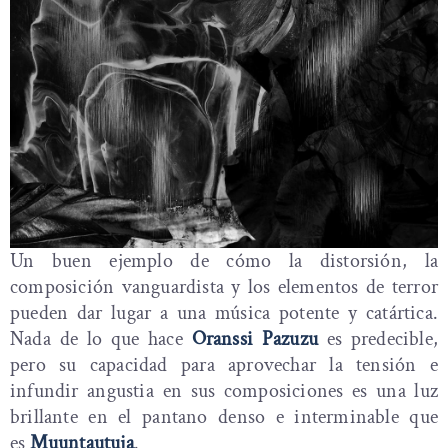
Un buen ejemplo de cómo la distorsión, la
composición vanguardista y los elementos de terror
pueden dar lugar a una música potente y catártica.
Nada de lo que hace
Oranssi Pazuzu
es predecible,
pero su capacidad para aprovechar la tensión e
infundir angustia en sus composiciones es una luz
brillante en el pantano denso e interminable que
es
Muuntautuja
.