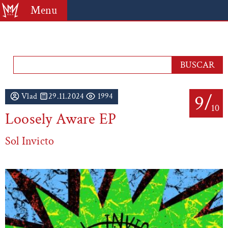
Menu
9/
Vlad
29.11.2024
1994
10
Loosely Aware EP
Sol Invicto