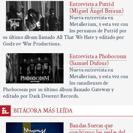
Entrevista a Putrid
(Miguel Ángel Beraun)
Nueva entrevista en
Metallerium, y esta vez con
los peruanos de Putrid por
su último álbum llamado All That We Hate y editado por
Godz ov War Productions.
Entrevista a Phobocosm
(Samuel Dufour)
Nueva entrevista en
Metallerium, y esta vez con
los canadienses de
Phobocosm por su último álbum llamado Gateway y
editado por Dark Descent Records.
BITÁCORA MÁS LEÍDA
Bandas Suecas que
cambiaron las reglas del