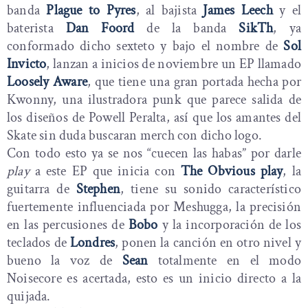
banda
Plague to Pyres
, al bajista
James Leech
y el
baterista
Dan Foord
de la banda
SikTh
, ya
conformado dicho sexteto y bajo el nombre de
Sol
Invicto
, lanzan a inicios de noviembre un EP llamado
Loosely Aware
, que tiene una gran portada hecha por
Kwonny, una ilustradora punk que parece salida de
los diseños de Powell Peralta, así que los amantes del
Skate sin duda buscaran merch con dicho logo.
Con todo esto ya se nos “cuecen las habas” por darle
play
a este EP que inicia con
The Obvious play
, la
guitarra de
Stephen
, tiene su sonido característico
fuertemente influenciada por Meshugga, la precisión
en las percusiones de
Bobo
y la incorporación de los
teclados de
Londres
, ponen la canción en otro nivel y
bueno la voz de
Sean
totalmente en el modo
Noisecore es acertada, esto es un inicio directo a la
quijada.