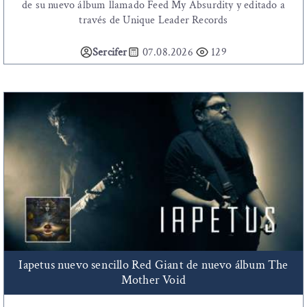
de su nuevo álbum llamado Feed My Absurdity y editado a
través de Unique Leader Records
Sercifer
07.08.2026
129
Iapetus nuevo sencillo Red Giant de nuevo álbum The
Mother Void