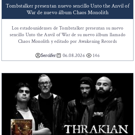
Tombstalker presentan nuevo sencillo Unto the Anvil of
War de nuevo álbum Chaos Monolith
Los estadounidenses de Tombstalker presentan su nuevo
sencillo Unto the Anvil of War de su nuevo álbum llamado
Chaos Monolith y editado por Awakening Records
Sercifer
06.08.2026
146