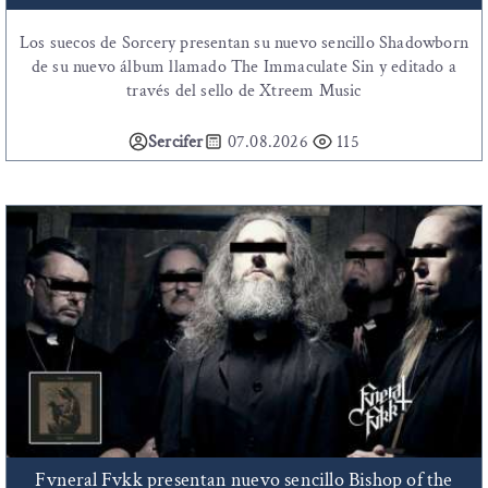
Los suecos de Sorcery presentan su nuevo sencillo Shadowborn
de su nuevo álbum llamado The Immaculate Sin y editado a
través del sello de Xtreem Music
Sercifer
07.08.2026
115
Fvneral Fvkk presentan nuevo sencillo Bishop of the