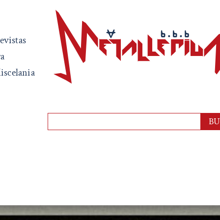
evistas
ra
iscelania