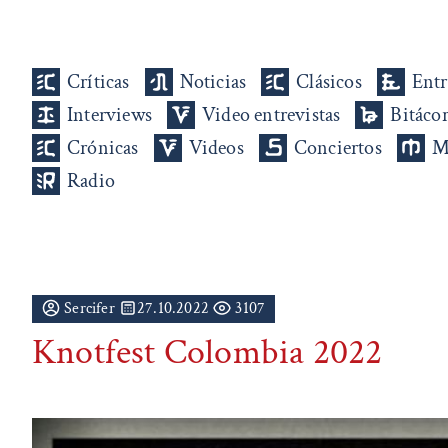
Críticas
Noticias
Clásicos
Entr
Interviews
Video entrevistas
Bitáco
Crónicas
Videos
Conciertos
M
Radio
Sercifer
27.10.2022
3107
Knotfest Colombia 2022