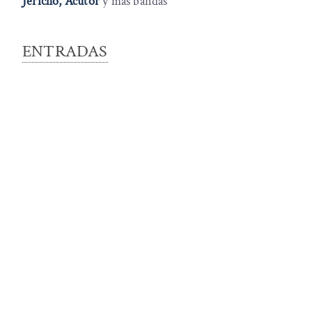
Jericho, Acutor
y más bandas
ENTRADAS