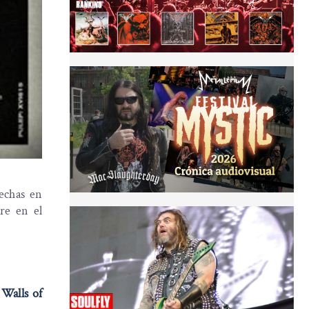
fechas en
re en el
 Walls of