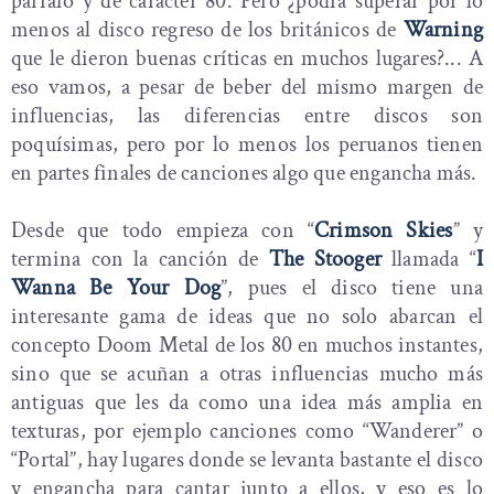
párrafo y de carácter 80. Pero ¿podrá superar por lo
menos al disco regreso de los británicos de
Warning
que le dieron buenas críticas en muchos lugares?... A
eso vamos, a pesar de beber del mismo margen de
influencias, las diferencias entre discos son
poquísimas, pero por lo menos los peruanos tienen
en partes finales de canciones algo que engancha más.
Desde que todo empieza con “
Crimson Skies
” y
termina con la canción de
The Stooger
llamada “
I
Wanna Be Your Dog
”, pues el disco tiene una
interesante gama de ideas que no solo abarcan el
concepto Doom Metal de los 80 en muchos instantes,
sino que se acuñan a otras influencias mucho más
antiguas que les da como una idea más amplia en
texturas, por ejemplo canciones como “Wanderer” o
“Portal”, hay lugares donde se levanta bastante el disco
y engancha para cantar junto a ellos, y eso es lo