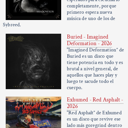
completamente, porque
primero espera nueva
música de uno de los de
Sybreed.
Buried - Imagined
Deformation - 2026
“Imagined Deformation” de
Buried es un disco que
tiene potencia en todo y es
brutal a nivel general, de
aquellos que haces play y
luego te sacude todo el
cuerpo.
Exhumed - Red Asphalt -
2026
“Red Asphalt” de Exhumed
es un disco que revive ese
lado más goregrind dentro