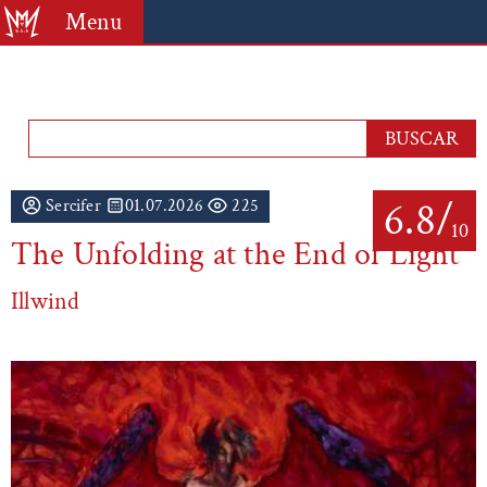
Menu
6.8/
Sercifer
01.07.2026
225
10
The Unfolding at the End of Light
Illwind