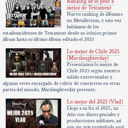
Ranking de lo peor a
mejor de Testament
Nuevo ranking de álbumes
en Metallerium, y esta vez
hablamos de los
estadounidenses de Testament desde su icónico primer
álbum hasta su último álbum editado el 2025
Lo mejor de Chile 2025
(Macslaughterday)
Presentamos lo mejor de
Chile 2025 según nuestro
solido entrevistador y
algunas veces encargado de cubrir de conciertos en otras
partes del mundo, Macslaughterday presente.
Lo mejor del 2025 (Vlad)
Llego a su fin el 2025, un
Año con discos geniales y
producciones sublimes, así
que sin más preámbulo aquí