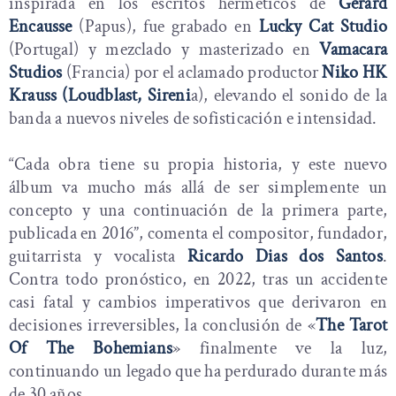
inspirada en los escritos herméticos de
Gérard
Encausse
(Papus), fue grabado en
Lucky Cat Studio
(Portugal) y mezclado y masterizado en
Vamacara
Studios
(Francia) por el aclamado productor
Niko HK
Krauss (Loudblast, Sireni
a), elevando el sonido de la
banda a nuevos niveles de sofisticación e intensidad.
“Cada obra tiene su propia historia, y este nuevo
álbum va mucho más allá de ser simplemente un
concepto y una continuación de la primera parte,
publicada en 2016”, comenta el compositor, fundador,
guitarrista y vocalista
Ricardo Dias dos Santos
.
Contra todo pronóstico, en 2022, tras un accidente
casi fatal y cambios imperativos que derivaron en
decisiones irreversibles, la conclusión de «
The Tarot
Of The Bohemians
» finalmente ve la luz,
continuando un legado que ha perdurado durante más
de 30 años.