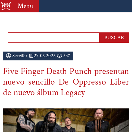
Menu
Sercifer
29.06.2026
337
Five Finger Death Punch presentan
nuevo sencillo De Oppresso Liber
de nuevo álbum Legacy