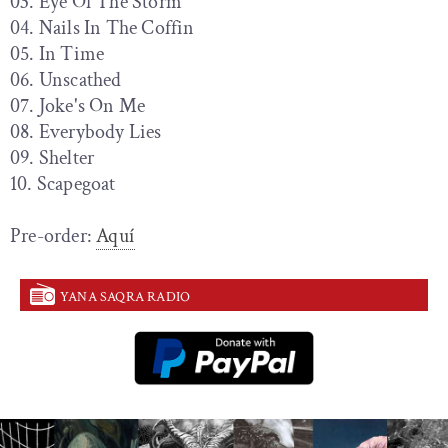
03. Eye Of The Storm
04. Nails In The Coffin
05. In Time
06. Unscathed
07. Joke's On Me
08. Everybody Lies
09. Shelter
10. Scapegoat
Pre-order:
Aquí
YANA SAQRA RADIO