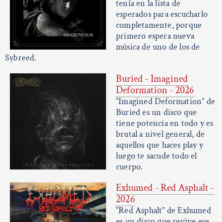
tenía en la lista de
esperados para escucharlo
completamente, porque
primero espera nueva
música de uno de los de
Sybreed.
Buried - Imagined
Deformation - 2026
“Imagined Deformation” de
Buried es un disco que
tiene potencia en todo y es
brutal a nivel general, de
aquellos que haces play y
luego te sacude todo el
cuerpo.
Exhumed - Red Asphalt -
2026
“Red Asphalt” de Exhumed
es un disco que revive ese