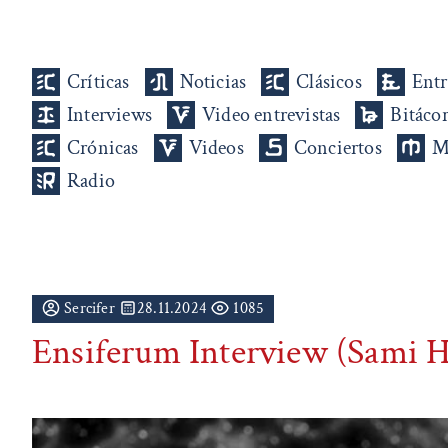
Críticas
Noticias
Clásicos
Entr
Interviews
Video entrevistas
Bitáco
Crónicas
Videos
Conciertos
M
Radio
Sercifer
28.11.2024
1085
Ensiferum Interview (Sami 