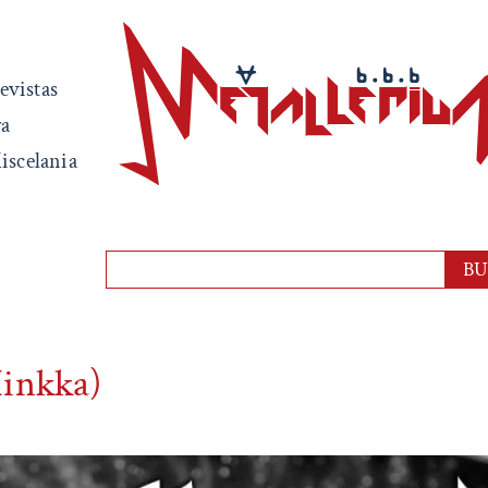
evistas
ra
iscelania
Hinkka)