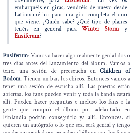
obviamente, para
Ensiferum
? Tal vez os
embarquéis en giras, vendréis de nuevo desde
Latinoamérica para una gira completa el año
que viene. ¿Quién sabe? ¿Qué tipo de planes
tenéis en general para
Winter Storm
y
Ensiferum
?
Ensiferum
: Vamos a hacer algo realmente genial dos o
tres días antes del lanzamiento del álbum. Vamos a
tener una sesión de preescucha en
Children of
Bodom
. Tienen un bar, los chicos. Entonces vamos a
tener una sesión de escucha allí. Las puertas están
abiertas, los fans pueden venir y toda la banda estará
allí. Pueden hacer preguntas e incluso los fans o la
gente que compró el álbum por adelantado en
Finlandia podrán conseguirlo ya allí. Entonces, si
quieren un autógrafo o lo que sea, será genial y tengo
mucha curiosidad por escuchar el álbum con los fans y