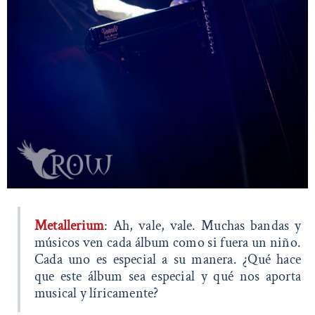
Metallerium
: Ah, vale, vale. Muchas bandas y
músicos ven cada álbum como si fuera un niño.
Cada uno es especial a su manera. ¿Qué hace
que este álbum sea especial y qué nos aporta
musical y líricamente?