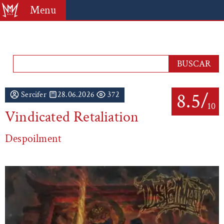
Menu
8.5/
Sercifer
28.06.2026
372
10
Vindicated Retaliation
Despoilment