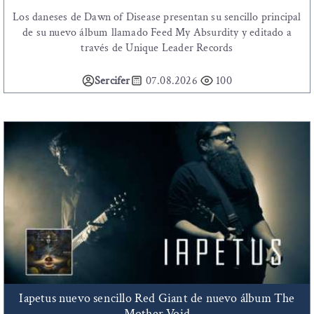
Los daneses de Dawn of Disease presentan su sencillo principal
de su nuevo álbum llamado Feed My Absurdity y editado a
través de Unique Leader Records
Sercifer
07.08.2026
100
Iapetus nuevo sencillo Red Giant de nuevo álbum The
Mother Void