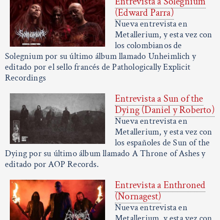
Entrevista a Solegnium
(Edward Parra)
Nueva entrevista en
Metallerium, y esta vez con
los colombianos de
Solegnium por su último álbum llamado Unheimlich y
editado por el sello francés de Pathologically Explicit
Recordings
Entrevista a Sun of the
Dying (Daniel y Roberto)
Nueva entrevista en
Metallerium, y esta vez con
los españoles de Sun of the
Dying por su último álbum llamado A Throne of Ashes y
editado por AOP Records.
Entrevista a Enthroned
(Nornagest)
Nueva entrevista en
Metallerium, y esta vez con