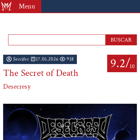
Menu
9.2/
Sercifer
17.05.2026
918
10
The Secret of Death
Desecresy