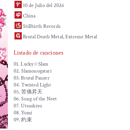
10 de Julio del 2026
China
Stillbirth Records
Brutal Death Metal, Extreme Metal
Listado de canciones
01. Lucky☆Slam
02. Slamonogatari
03. Brutal Panzer
04. Twisted Light
05. 苦痛昇天
06. Song of the Neet
07. Utsushiyo
08. Yomi
09. 約束