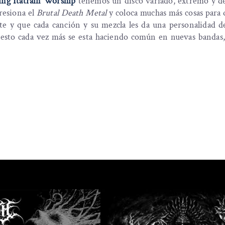
ng Itatrain Worship
tenemos un disco variado, extremo y d
resiona el
Brutal Death Metal
y coloca muchas más cosas para
te y que cada canción y su mezcla les da una personalidad d
o esto cada vez más se esta haciendo común en nuevas bandas