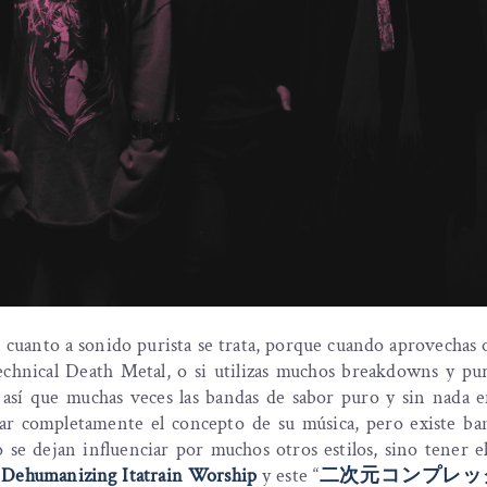
 cuanto a sonido purista se trata, porque cuando aprovechas 
echnical Death Metal, o si utilizas muchos breakdowns y pur
 así que muchas veces las bandas de sabor puro y sin nada 
ar completamente el concepto de su música, pero existe ba
se dejan influenciar por muchos otros estilos, sino tener e
a
Dehumanizing Itatrain Worship
y este “
二次元コンプレッ