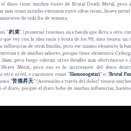
o el disco tiene muchos tintes de Brutal Death Metal, pero 
rar más como mezclas extremas entre ideas tecno, heavy meta
nzamientos de cada fin de semana.
on “
約束
” (promesa) tenemos una banda que lleva a otro co
o que ver con la idea sucia y bruta de los 90, sino tienen un
as influencias de otras bandas, pero ese mismo elemento la b
 extrema y de muchos sabores, porque tiene elementos
Cyberg
e
Slam
, pero luego colocan otros detalles más electrónicos e 
 Heavy Metal, pero eso es lo interesante del disco dent
a otro nivel, y canciones como “
Slamonogatari
” o “
Brutal Pa
como “
苦痛昇天
” (Ascensión a través del dolor) tienen mucho
o el disco, porque el disco bebe de muchas influencias, hacié