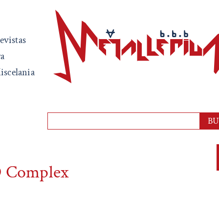
evistas
ra
iscelania
omplex