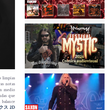
o limpias
as notas
en medio
ndas que
l balance
クス
2D