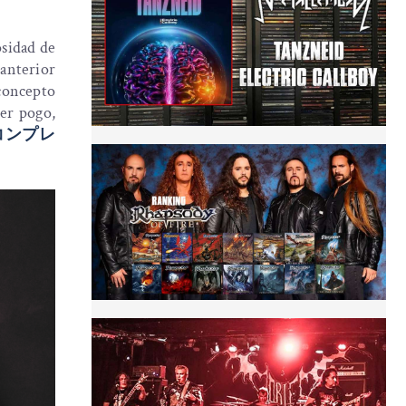
osidad de
 anterior
concepto
cer pogo,
コンプレ