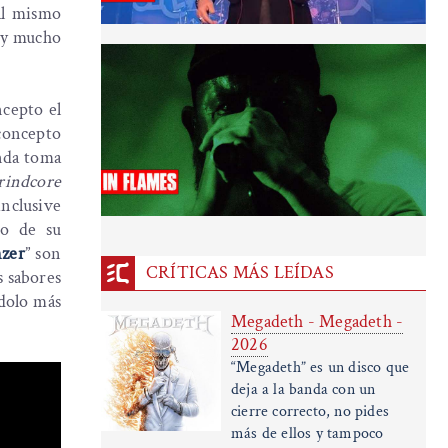
al mismo
l y mucho
ncepto el
 concepto
anda toma
rindcore
inclusive
ro de su
nzer
” son
CRÍTICAS MÁS LEÍDAS
s sabores
ndolo más
Megadeth - Megadeth -
2026
“Megadeth” es un disco que
deja a la banda con un
cierre correcto, no pides
más de ellos y tampoco