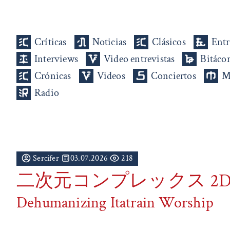
Críticas
Noticias
Clásicos
Entr
Interviews
Video entrevistas
Bitáco
Crónicas
Videos
Conciertos
M
Radio
Sercifer
03.07.2026
218
二次元コンプレックス 2D C
Dehumanizing Itatrain Worship