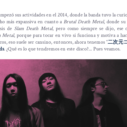
mpezó sus actividades en el 2014, donde la banda tuvo la curi
cho más expansiva en cuanto a
Brutal Death Metal
, donde su
osis de
Slam Death Metal
, pero como siempre se dijo, ese 
h Metal
, porque para tocar en vivo si funciona y motiva a ha
cos, eso suele ser cansino, entonces, ahora tenemos “
二次元
ds
. ¿Qué es lo que tendremos en este disco?... Pues veamos.