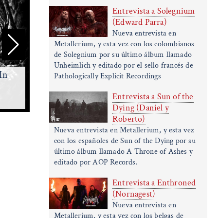
Entrevista a Solegnium
(Edward Parra)
Nueva entrevista en
Metallerium, y esta vez con los colombianos
de Solegnium por su último álbum llamado
Unheimlich y editado por el sello francés de
In
Sallow Moth - Hydrophilous
Pathologically Explicit Recordings
Brood - 2026
Rippe
Entrevista a Sun of the
(Progressive Death Metal)
(De
Dying (Daniel y
Roberto)
Nueva entrevista en Metallerium, y esta vez
con los españoles de Sun of the Dying por su
último álbum llamado A Throne of Ashes y
editado por AOP Records.
Entrevista a Enthroned
(Nornagest)
Nueva entrevista en
Metallerium, y esta vez con los belgas de