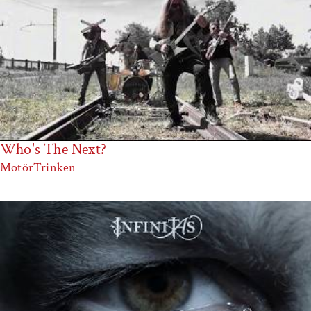
Who's The Next?
MotörTrinken