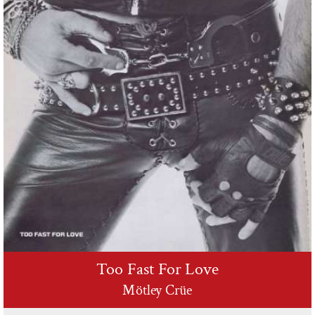
Too Fast For Love
Mötley Crüe