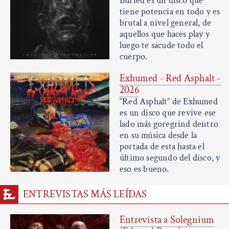
Buried es un disco que
tiene potencia en todo y es
brutal a nivel general, de
aquellos que haces play y
luego te sacude todo el
cuerpo.
Exhumed - Red Asphalt -
2026
“Red Asphalt” de Exhumed
es un disco que revive ese
lado más goregrind dentro
en su música desde la
portada de esta hasta el
último segundo del disco, y
eso es bueno.
ENTREVISTAS MÁS LEÍDAS
Entrevista a Solegnium