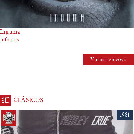
Inguma
Infinitas
Ver más videos »
CLÁSICOS
1981