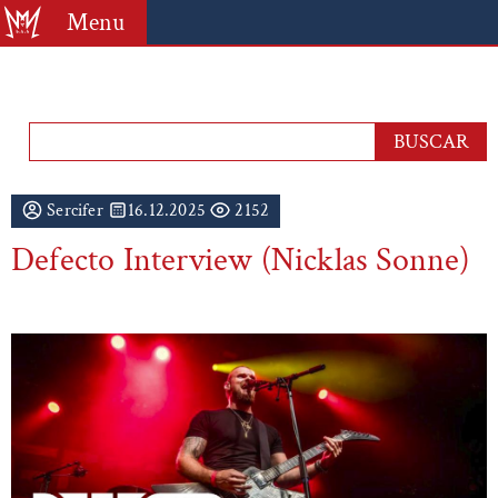
Menu
Sercifer
16.12.2025
2152
Defecto Interview (Nicklas Sonne)