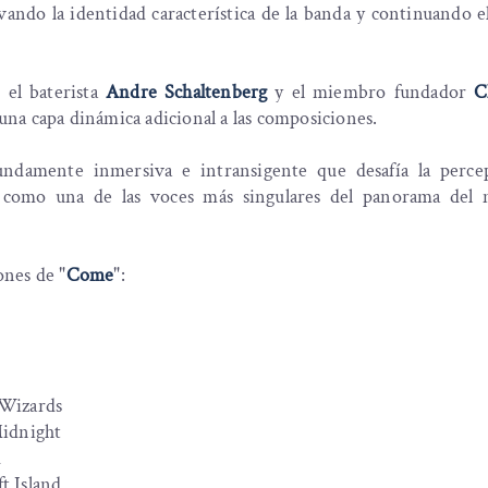
vando la identidad característica de la banda y continuando 
 el baterista
Andre Schaltenberg
y el miembro fundador
C
 una capa dinámica adicional a las composiciones.
ndamente inmersiva e intransigente que desafía la percep
ón como una de las voces más singulares del panorama del 
ones de "
Come
":
t
 Wizards
Midnight
d
t Island