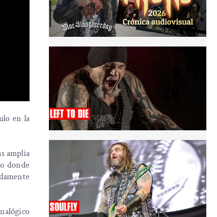
ulo en la
ás amplia
ado donde
ndamente
nalógico