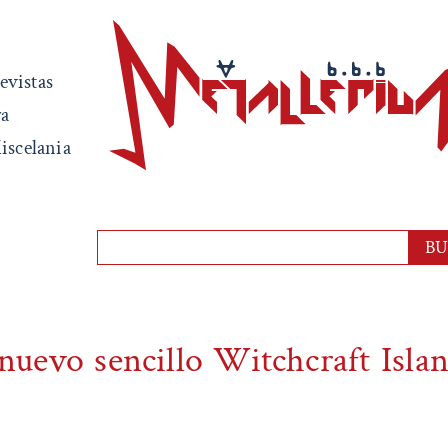
evistas
ra
iscelania
uevo sencillo Witchcraft Isla