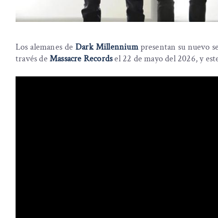
Los alemanes de
Dark Millennium
presentan su nuevo s
través de
Massacre Records
el 22 de mayo del 2026, y este