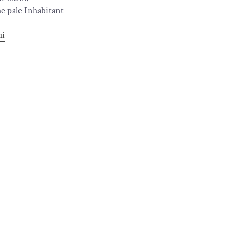
he pale Inhabitant
uí