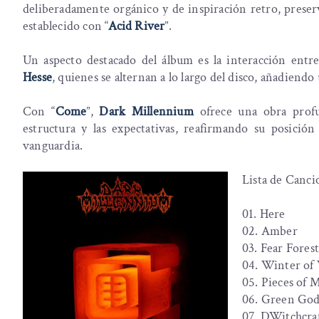
deliberadamente orgánico y de inspiración retro, preser
establecido con “
Acid River
”.
Un aspecto destacado del álbum es la interacción entre
Hesse
, quienes se alternan a lo largo del disco, añadiendo
Con “
Come
”,
Dark Millennium
ofrece una obra profu
estructura y las expectativas, reafirmando su posici
vanguardia.
Lista de Canci
01. Here
02. Amber
03. Fear Fores
04. Winter of
05. Pieces of 
06. Green Go
07. DWitchcraf