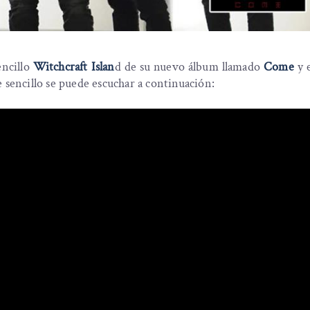
encillo
Witchcraft Islan
d de su nuevo álbum llamado
Come
y e
 sencillo se puede escuchar a continuación: