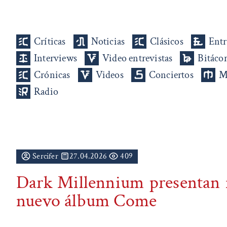
Críticas
Noticias
Clásicos
Entr
Interviews
Video entrevistas
Bitáco
Crónicas
Videos
Conciertos
M
Radio
Sercifer
27.04.2026
409
Dark Millennium presentan n
nuevo álbum Come