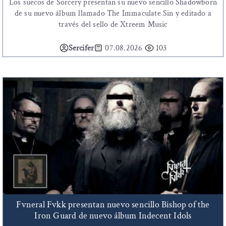
Los suecos de Sorcery presentan su nuevo sencillo Shadowborn
de su nuevo álbum llamado The Immaculate Sin y editado a
través del sello de Xtreem Music
Sercifer
07.08.2026
103
Fvneral Fvkk presentan nuevo sencillo Bishop of the
Iron Guard de nuevo álbum Indecent Idols