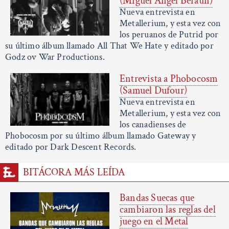
(Miguel Ángel Beraun)
Nueva entrevista en
Metallerium, y esta vez con
los peruanos de Putrid por
su último álbum llamado All That We Hate y editado por
Godz ov War Productions.
Entrevista a Phobocosm
(Samuel Dufour)
Nueva entrevista en
Metallerium, y esta vez con
los canadienses de
Phobocosm por su último álbum llamado Gateway y
editado por Dark Descent Records.
BITÁCORA MÁS LEÍDA
Bandas Suecas que
cambiaron las reglas del
juego en el Metal