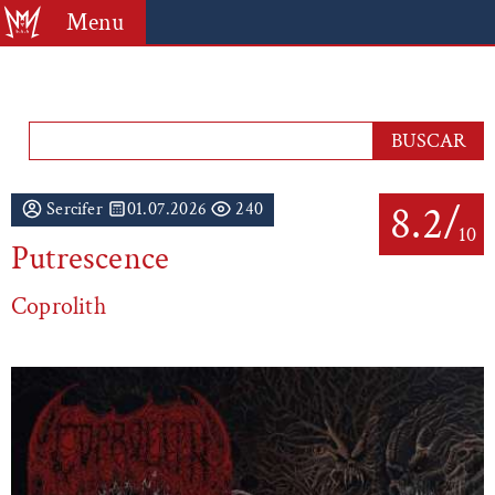
Menu
8.2/
Sercifer
01.07.2026
240
10
Putrescence
Coprolith