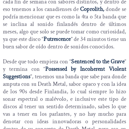
cada fin de semana con sabores distintos, y dentro de
eso tenemos a los canadienses de
Coprolith,
donde se
podría mencionar que es como la 4ta o 5ta banda que
se inclina al sonido finlandés dentro de últimos
meses, algo que solo se puede tomar como curiosidad,
ya que este disco “
Putrescence
” de 34 minutos tiene un
buen sabor de oído dentro de sonidos conocidos.
Desde que todo empieza con “
Sentenced to the Grave
”
y termina con “
Possessed by Incoherent Violent
Suggestions
”, tenemos una banda que sabe para donde
amputa con su Death Metal, sabor opaco y con la idea
de los 90s desde Finlandia, lo cual siempre lo hizo
sonar espectral o malévolo, e inclusive este tipo de
discos al tener un sentido determinado, sabes lo que
vas a tener en los parlantes, y no hay mucho para
denotar con ideas innovadoras o personalidades
dentro de su concepto de Death Metal, pero eso en