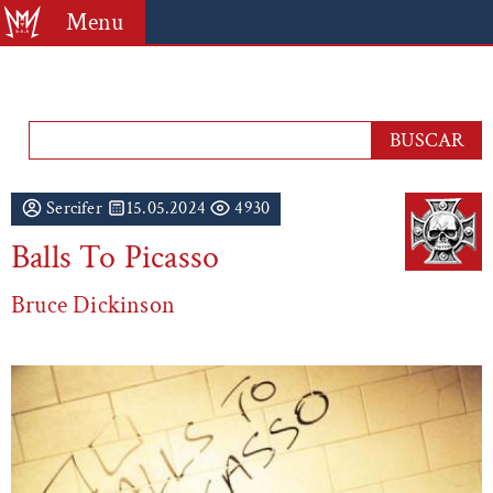
Menu
Sercifer
15.05.2024
4930
Balls To Picasso
Bruce Dickinson