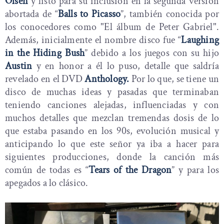
Olsen
y listo para su inclusión en la segunda versión
abortada de “
Balls to Picasso
”, también conocida por
los conocedores como "El álbum de Peter Gabriel".
Además, inicialmente el nombre disco fue “
Laughing
in the Hiding Bush
” debido a los juegos con su hijo
Austin
y en honor a él lo puso, detalle que saldría
revelado en el DVD
Anthology.
Por lo que, se tiene un
disco de muchas ideas y pasadas que terminaban
teniendo canciones alejadas, influenciadas y con
muchos detalles que mezclan tremendas dosis de lo
que estaba pasando en los 90s, evolución musical y
anticipando lo que este señor ya iba a hacer para
siguientes producciones, donde la canción más
común de todas es “
Tears of the Dragon
” y para los
apegados a lo clásico.