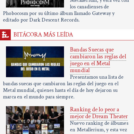
Metallerium, y esta vez con
los canadienses de
Phobocosm por su último álbum llamado Gateway y
editado por Dark Descent Records.
BITÁCORA MÁS LEÍDA
Bandas Suecas que
cambiaron las reglas del
juego en el Metal
mundial
Presentamos una lista de
bandas suecas que cambiaron las reglas del juego en el
Metal mundial, quienes hasta el día de hoy dejaron su
marca en el mundo para siempre.
Ranking de lo peor a
mejor de Dream Theater
Nuevo ranking de álbumes
en Metallerium, y esta vez