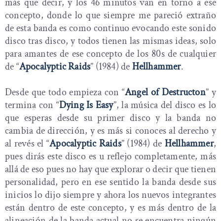
más que decir, y los 46 minutos van en torno a ese
concepto, donde lo que siempre me pareció extraño
de esta banda es como continuo evocando este sonido
disco tras disco, y todos tienen las mismas ideas, solo
para amantes de ese concepto de los 80s de cualquier
de “
Apocalyptic Raids
” (1984) de
Hellhammer
.
Desde que todo empieza con “
Angel of Destructon
” y
termina con “
Dying Is Easy
”, la música del disco es lo
que esperas desde su primer disco y la banda no
cambia de dirección, y es más si conoces al derecho y
al revés el “
Apocalyptic Raids
” (1984) de
Hellhammer
,
pues dirás este disco es u reflejo completamente, más
allá de eso pues no hay que explorar o decir que tienen
personalidad, pero en ese sentido la banda desde sus
inicios lo dijo siempre y ahora los nuevos integrantes
están dentro de este concepto, y es más dentro de la
alineación de la banda actual no se encuentra ningún