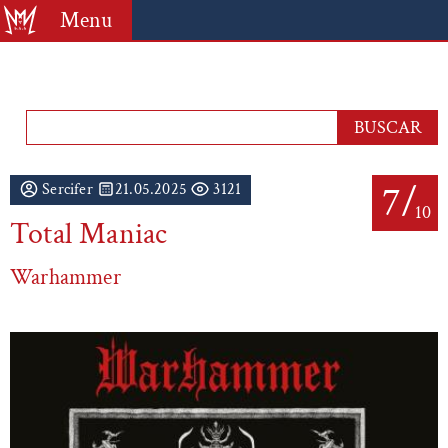
Menu
7/
Sercifer
21.05.2025
3121
10
Total Maniac
Warhammer