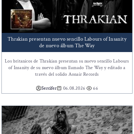
Thrakian presentan nuevo sencillo Labours of Insanity
de nuevo álbum The Way
Los britanicos de Thrakian presentan su nuevo sencillo Labours
of Insanity de su nuevo álbum llamado The Way y editado a
través del solido Aonair Records
Sercifer
06.08.2026
66