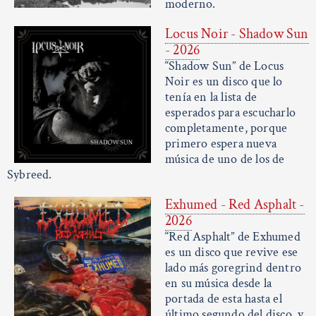
moderno.
Locus Noir - Shadow Sun
- 2026
“Shadow Sun” de Locus
Noir es un disco que lo
tenía en la lista de
esperados para escucharlo
completamente, porque
primero espera nueva
música de uno de los de
Sybreed.
Exhumed - Red Asphalt -
2026
“Red Asphalt” de Exhumed
es un disco que revive ese
lado más goregrind dentro
en su música desde la
portada de esta hasta el
último segundo del disco, y