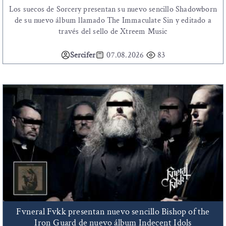
Los suecos de Sorcery presentan su nuevo sencillo Shadowborn
de su nuevo álbum llamado The Immaculate Sin y editado a
través del sello de Xtreem Music
Sercifer
07.08.2026
83
Fvneral Fvkk presentan nuevo sencillo Bishop of the
Iron Guard de nuevo álbum Indecent Idols