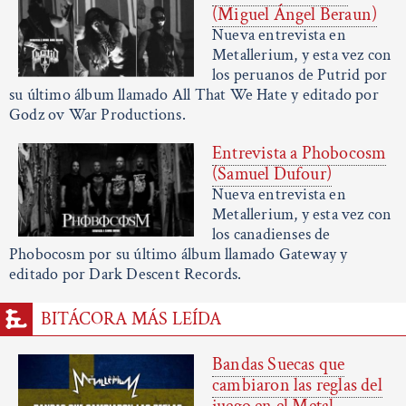
(Miguel Ángel Beraun)
Nueva entrevista en
Metallerium, y esta vez con
los peruanos de Putrid por
su último álbum llamado All That We Hate y editado por
Godz ov War Productions.
Entrevista a Phobocosm
(Samuel Dufour)
Nueva entrevista en
Metallerium, y esta vez con
los canadienses de
Phobocosm por su último álbum llamado Gateway y
editado por Dark Descent Records.
BITÁCORA MÁS LEÍDA
Bandas Suecas que
cambiaron las reglas del
juego en el Metal