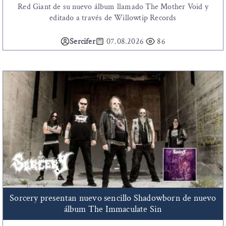
Red Giant de su nuevo álbum llamado The Mother Void y
editado a través de Willowtip Records
Sercifer
07.08.2026
86
Sorcery presentan nuevo sencillo Shadowborn de nuevo
álbum The Immaculate Sin