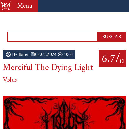
Menu
6.7/
Hellbiter
08.09.2024
1003
10
Merciful The Dying Light
Vølus