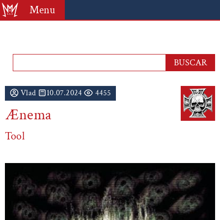
Menu
Vlad
10.07.2024
4455
Ænema
Tool