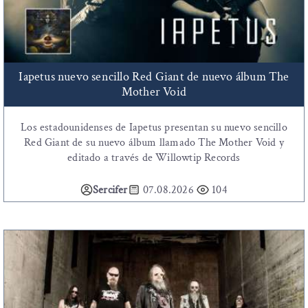
Iapetus nuevo sencillo Red Giant de nuevo álbum The
Mother Void
Los estadounidenses de Iapetus presentan su nuevo sencillo
Red Giant de su nuevo álbum llamado The Mother Void y
editado a través de Willowtip Records
Sercifer
07.08.2026
104