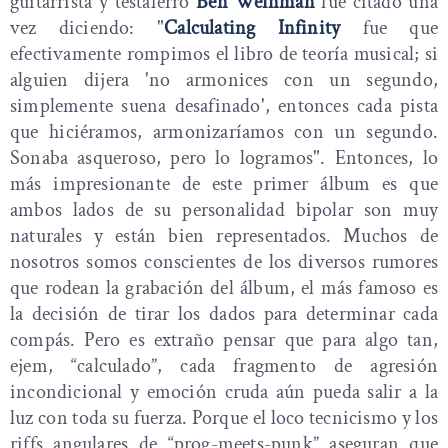
guitarrista y testaferro
Ben Weinman
fue citado una
vez diciendo: "
Calculating Infinity
fue que
efectivamente rompimos el libro de teoría musical; si
alguien dijera 'no armonices con un segundo,
simplemente suena desafinado', entonces cada pista
que hiciéramos, armonizaríamos con un segundo.
Sonaba asqueroso, pero lo logramos". Entonces, lo
más impresionante de este primer álbum es que
ambos lados de su personalidad bipolar son muy
naturales y están bien representados. Muchos de
nosotros somos conscientes de los diversos rumores
que rodean la grabación del álbum, el más famoso es
la decisión de tirar los dados para determinar cada
compás. Pero es extraño pensar que para algo tan,
ejem, “calculado”, cada fragmento de agresión
incondicional y emoción cruda aún pueda salir a la
luz con toda su fuerza. Porque el loco tecnicismo y los
riffs angulares de “prog-meets-punk” aseguran que