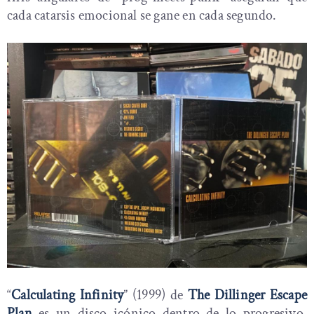
cada catarsis emocional se gane en cada segundo.
“
Calculating Infinity
” (1999) de
The Dillinger Escape
Plan
es un disco icónico dentro de lo progresivo,