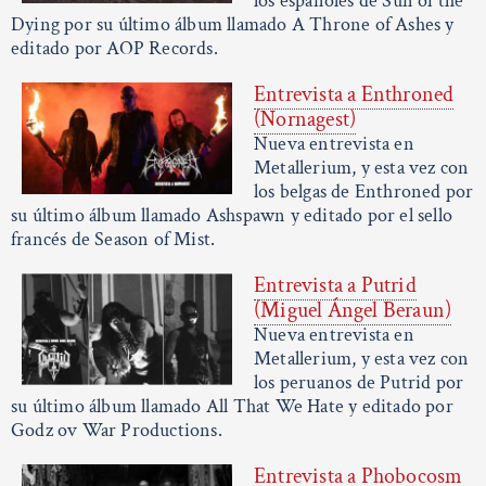
los españoles de Sun of the
Dying por su último álbum llamado A Throne of Ashes y
editado por AOP Records.
Entrevista a Enthroned
(Nornagest)
Nueva entrevista en
Metallerium, y esta vez con
los belgas de Enthroned por
su último álbum llamado Ashspawn y editado por el sello
francés de Season of Mist.
Entrevista a Putrid
(Miguel Ángel Beraun)
Nueva entrevista en
Metallerium, y esta vez con
los peruanos de Putrid por
su último álbum llamado All That We Hate y editado por
Godz ov War Productions.
Entrevista a Phobocosm