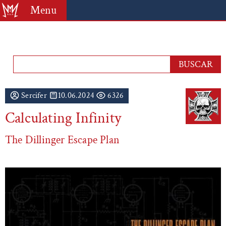
Menu
Sercifer
10.06.2024
6326
Calculating Infinity
The Dillinger Escape Plan