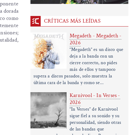
mponente
ca dorada
esco como
CRÍTICAS MÁS LEÍDAS
ntemente
nsiones;
Megadeth - Megadeth -
rutalidad,
2026
“Megadeth” es un disco que
deja a la banda con un
cierre correcto, no pides
más de ellos y tampoco
supera a discos pasados, solo muestra la
última cara de la banda y como se...
Karnivool - In Verses -
2026
“In Verses” de Karnivool
sigue fiel a su sonido y su
personalidad, siendo otras
de las bandas que