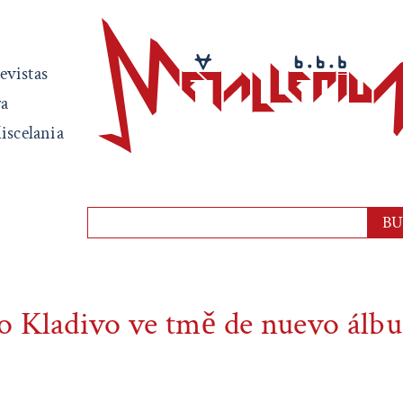
evistas
ra
iscelania
lo Kladivo ve tmě de nuevo ál