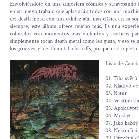
Envolviéndote en una atmósfera cósmica y atravesando l
en su nuevo trabajo que aplastará a todos con una morbid
del death metal con una calidez aún más clásica en su s
siempre, este álbum ofrece mucho más. Es una experie
colocados con momentos más violentos y caóticos par
simplemente tocan death metal como les gusta, y eso se n
los grooves, el death metal o los riffs, porque está repleto 
Lista de Canci
01. Tíha svět
02. Kladivo v
03. Natur
04. Ve stínu 
05. Apokalypt
06. Moskyt
07. Jako kaž
08. Nekončící
09. Dřevěný 