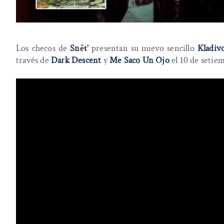
Los checos de
Sněť
presentan su nuevo sencillo
Kladiv
través de
Dark Descent
y
Me Saco Un Ojo
el 10 de setiem