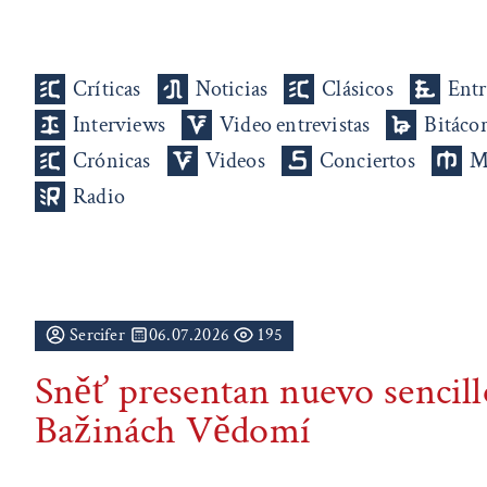
Críticas
Noticias
Clásicos
Entr
Interviews
Video entrevistas
Bitáco
Crónicas
Videos
Conciertos
M
Radio
Sercifer
06.07.2026
195
Sněť presentan nuevo sencil
Bažinách Vědomí