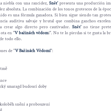
a niebla con una rancidez,
Sněť
presenta una producción i
ez absoluta. La combinación de los tonos grotescos de la épo
onido es una fórmula ganadora. Si bien sigue siendo tan grot
ncia auditiva salvaje y brutal que combina ganchos excele
a crear algo directo pero cautivador.
Sněť
no tiene prete
ota en "
V bažinách vědom
í". No te lo pierdas si te gusta la b
de todo ello.
ones de "
V Bažinách Vědomí
":
ů
e tmě
slunce
ický smaragd budoucí doby
dý
 koloběh snění a probouzení
kůl