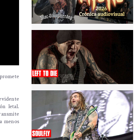
 promete
evidente
n letal.
transmite
ea menos